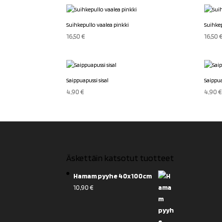
Suihkepullo vaalea pinkki
Suihke
16,50
€
16,50
Saippuapussi sisal
Saippua
4,90
€
4,90
Äskettäin katsotut tuotteet
Hamam pyyhe 40x100cm
10,90
€