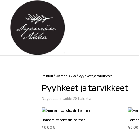
Etusivu
/
Sysmän Akka
/ Pyyhkeet ja tarvikkeet
Pyyhkeet ja tarvikkeet
Sorted
Näytetään kaikki 28 tulosta
by
latest
Hamam poncho siniharmaa
Hamam
49,00
€
49,0