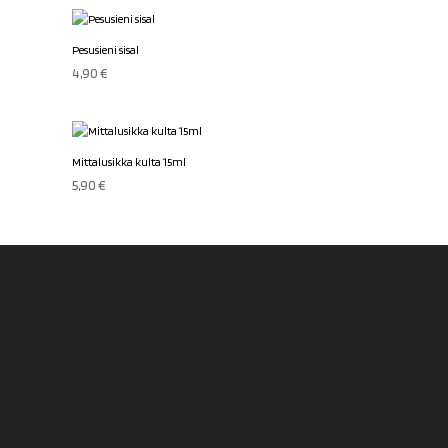
oli:
on:
5,90 €.
4,90 €.
Pesusieni sisal
4,90
€
Mittalusikka kulta 15ml
5,90
€