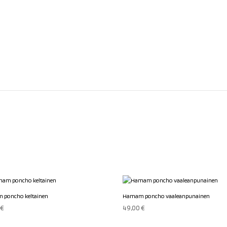
 poncho keltainen
Hamam poncho vaaleanpunainen
0
€
49,00
€