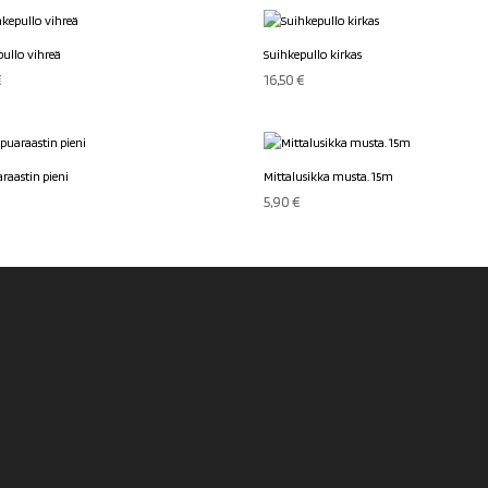
oli:
on:
6,90 €.
3,90 €.
pullo vihreä
Suihkepullo kirkas
€
16,50
€
raastin pieni
Mittalusikka musta. 15m
€
5,90
€