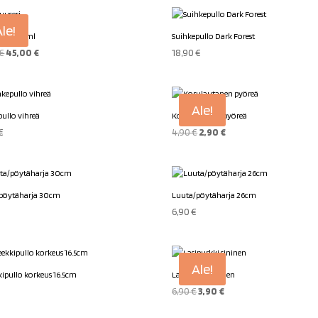
le!
seri 500ml
Suihkepullo Dark Forest
Alkuperäinen
Nykyinen
€
45,00
€
18,90
€
hinta
hinta
oli:
on:
59,00 €.
45,00 €.
Ale!
pullo vihreä
Korulautanen pyöreä
Alkuperäinen
Nykyinen
€
4,90
€
2,90
€
hinta
hinta
oli:
on:
4,90 €.
2,90 €.
pöytäharja 30cm
Luuta/pöytäharja 26cm
6,90
€
Ale!
kipullo korkeus 16.5cm
Lasipurkki sininen
Alkuperäinen
Nykyinen
€
6,90
€
3,90
€
hinta
hinta