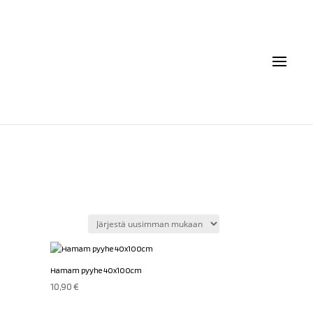
Hamam pyyhe 40x100cm
10,90
€