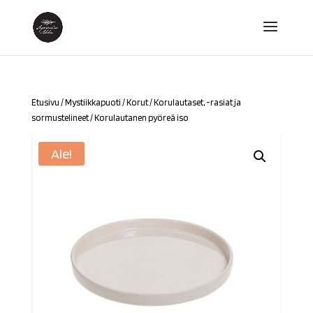
Etusivu
/
Mystiikkapuoti
/
Korut
/
Korulautaset, -rasiat ja
sormustelineet
/ Korulautanen pyöreä iso
Ale!