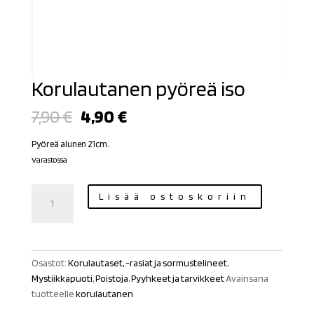
Korulautanen pyöreä iso
Alkuperäinen
Nykyinen
7,90
€
4,90
€
hinta
hinta
oli:
on:
Pyöreä alunen 21cm.
7,90 €.
4,90 €.
Varastossa
Korulautanen
Lisää ostoskoriin
pyöreä
iso
määrä
Osastot:
Korulautaset, -rasiat ja sormustelineet
,
Mystiikkapuoti
,
Poistoja
,
Pyyhkeet ja tarvikkeet
Avainsana
tuotteelle
korulautanen