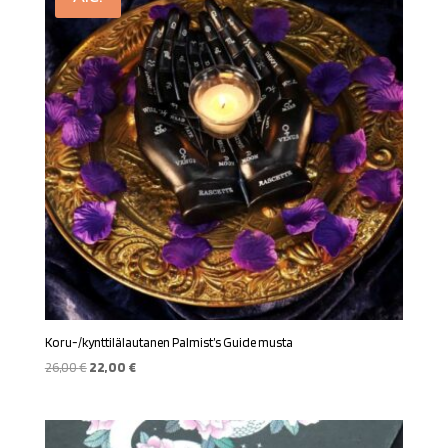
Koru-/kynttilälautanen Palmist’s Guide musta
Alkuperäinen
Nykyinen
26,00
€
22,00
€
hinta
hinta
oli:
on:
26,00 €.
22,00 €.