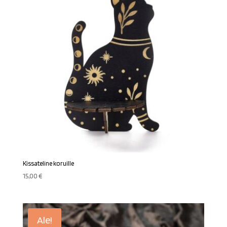
Kissateline koruille
15,00
€
Ale!