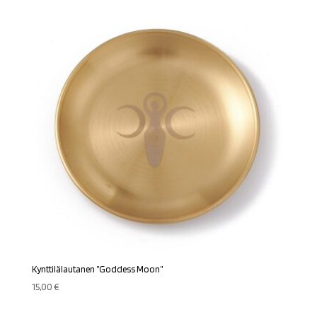
Kynttilälautanen ”Goddess Moon”
15,00
€