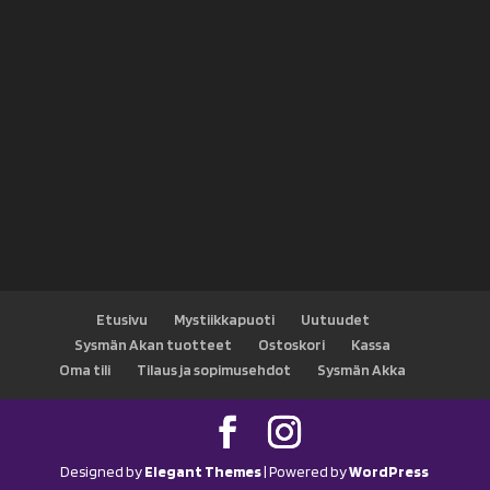
Etusivu
Mystiikkapuoti
Uutuudet
Sysmän Akan tuotteet
Ostoskori
Kassa
Oma tili
Tilaus ja sopimusehdot
Sysmän Akka
Designed by
Elegant Themes
| Powered by
WordPress