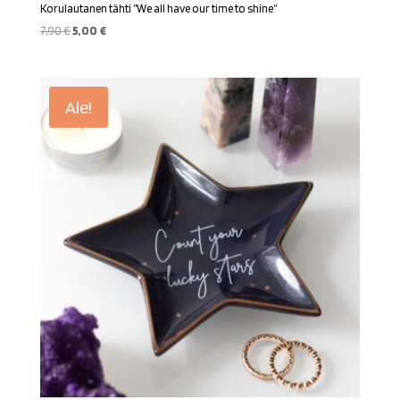
Korulautanen tähti ”We all have our time to shine”
Alkuperäinen
Nykyinen
7,90
€
5,00
€
hinta
hinta
oli:
on:
7,90 €.
5,00 €.
Ale!