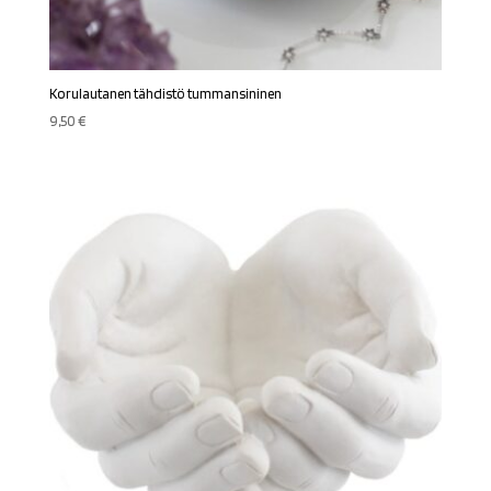
Korulautanen tähdistö tummansininen
9,50
€