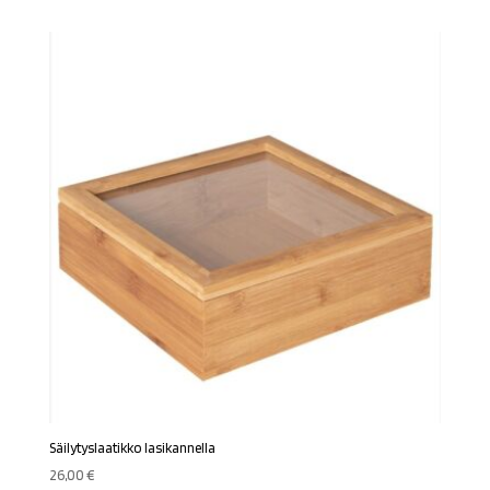
oli:
on:
26,00 €.
22,00 €.
Säilytyslaatikko lasikannella
26,00
€