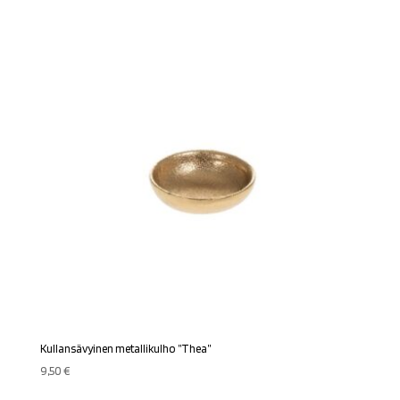
Kullansävyinen metallikulho ”Thea”
9,50
€