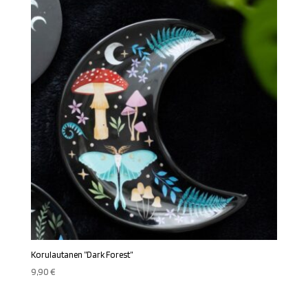
Korulautanen ”Dark Forest”
9,90
€