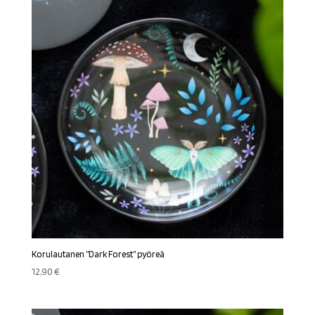
Korulautanen ”Dark Forest” pyöreä
12,90
€