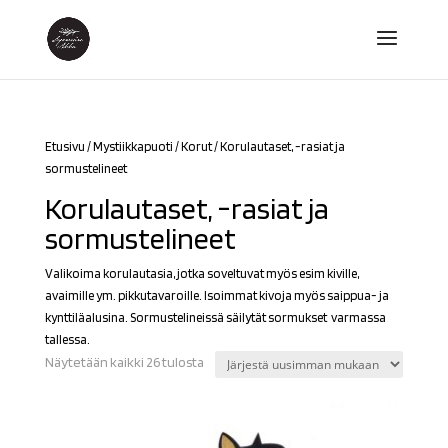
Etusivu
/
Mystiikkapuoti
/
Korut
/ Korulautaset, -rasiat ja
sormustelineet
Korulautaset, -rasiat ja
sormustelineet
Valikoima korulautasia, jotka soveltuvat myös esim kiville,
avaimille ym. pikkutavaroille. Isoimmat kivoja myös saippua- ja
kynttiläalusina. Sormustelineissä säilytät sormukset varmassa
tallessa.
Sorted
Näytetään kaikki 26 tulosta
by
latest