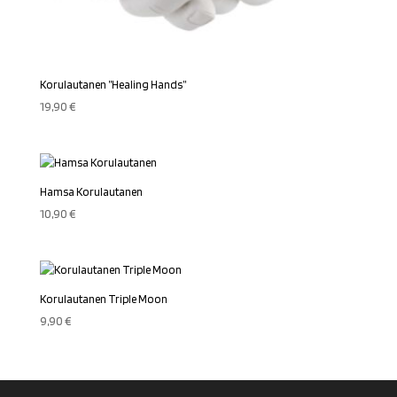
Korulautanen ”Healing Hands”
19,90
€
Hamsa Korulautanen
10,90
€
Korulautanen Triple Moon
9,90
€