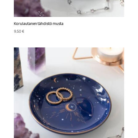
Korulautanen tähdistö musta
9,50
€