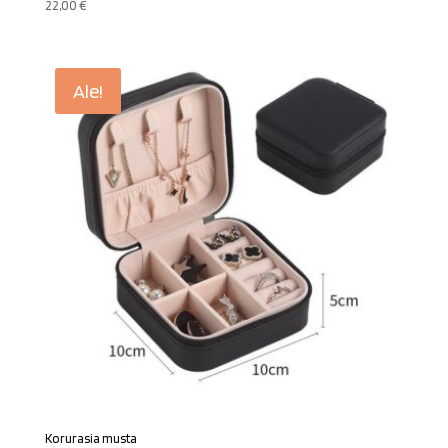
22,00
€
Ale!
Korurasia musta