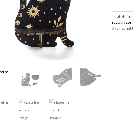
määrä
Tuotetunnu
rasiat ja so
Avainsanat 