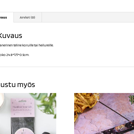
vaus
Arviot (0)
Kuvaus
anerinen teline koruille tai heilureille.
oko 24.8*17.1*0.5cm.
ustu myös