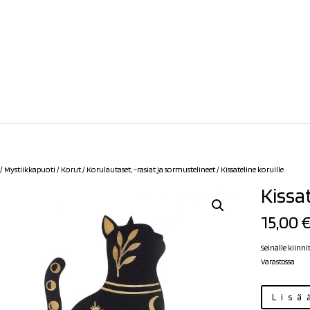
/
Mystiikkapuoti
/
Korut
/
Korulautaset, -rasiat ja sormustelineet
/ Kissateline koruille
Kissat
15,00
Seinälle kiinni
Varastossa
Kissateline
Lisä
koruille