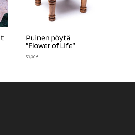
at
Puinen pöytä
”Flower of Life”
59,00
€