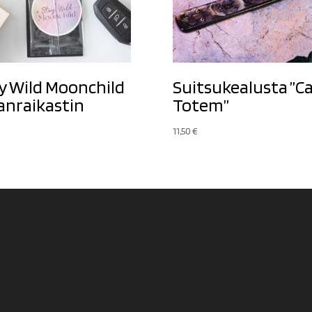
y Wild Moonchild
Suitsukealusta ”C
anraikastin
Totem”
11,50
€