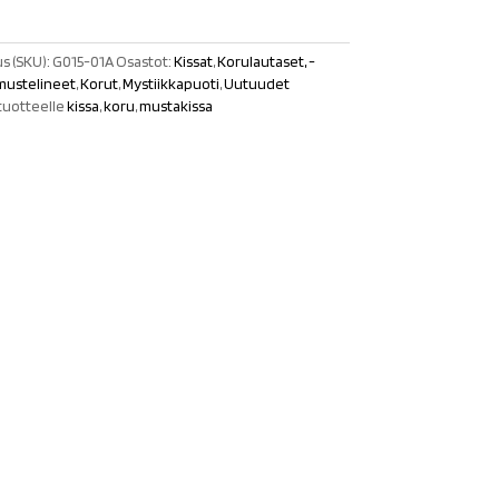
s (SKU):
G015-01A
Osastot:
Kissat
,
Korulautaset, -
rmustelineet
,
Korut
,
Mystiikkapuoti
,
Uutuudet
tuotteelle
kissa
,
koru
,
mustakissa