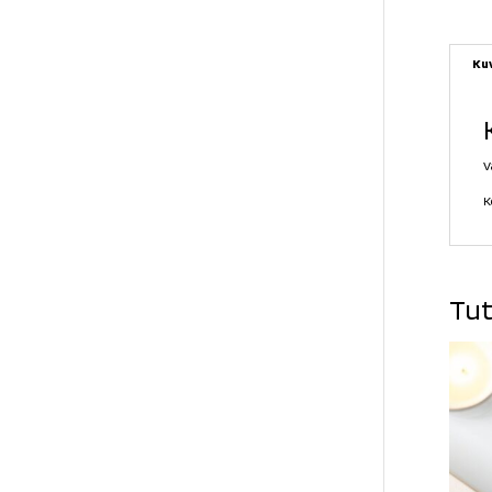
Ku
V
K
Tut