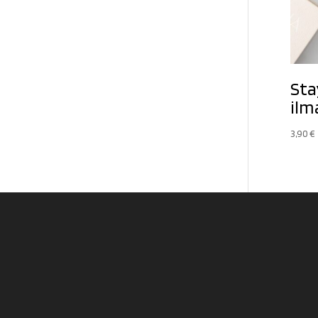
Sta
ilm
3,90
€