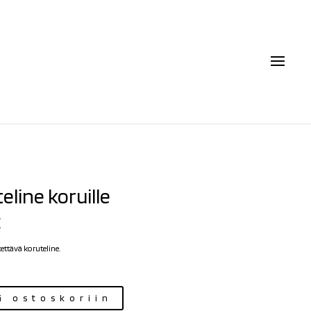
eline koruille
€
tettävä koruteline.
ä ostoskoriin