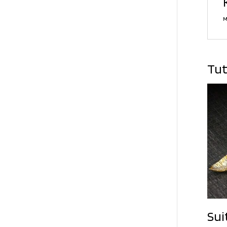
M
Tut
Sui