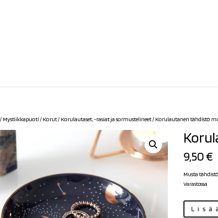
/
Mystiikkapuoti
/
Korut
/
Korulautaset, -rasiat ja sormustelineet
/ Korulautanen tähdistö m
Korul
9,50
€
Musta tähdist
Varastossa
Korulautanen
Lisä
tähdistö