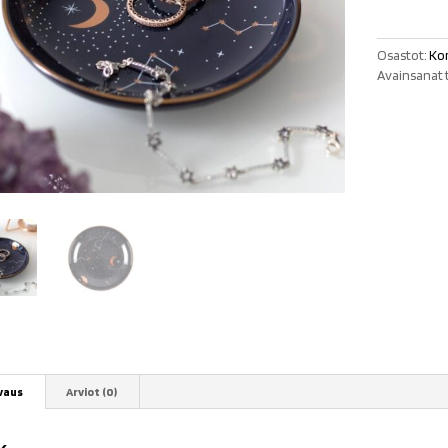
musta
määrä
Osastot:
Kor
Avainsanat 
vaus
Arviot (0)