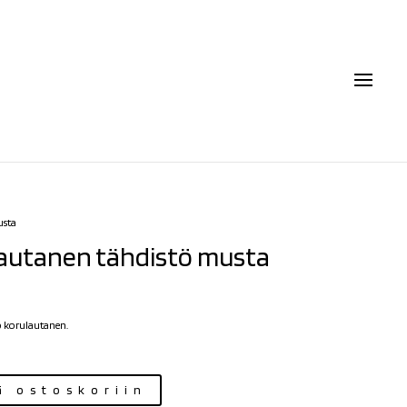
usta
autanen tähdistö musta
ö korulautanen.
ä ostoskoriin