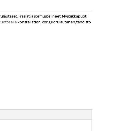
ulautaset, -rasiat ja sormustelineet
,
Mystiikkapuoti
tuotteelle
konstellation
,
koru
,
korulautanen
,
tähdistö