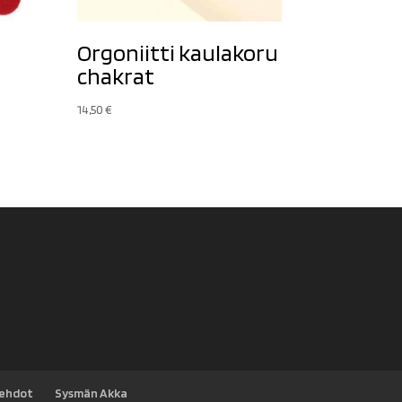
Orgoniitti kaulakoru
chakrat
14,50
€
sehdot
Sysmän Akka