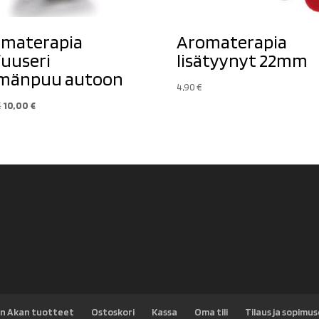
materapia
Aromaterapia
fuuseri
lisätyynyt 22mm
ämänpuu autoon
4,90
€
Alkuperäinen
Nykyinen
€
10,00
€
hinta
hinta
oli:
on:
14,90 €.
10,00 €.
n Akan tuotteet
Ostoskori
Kassa
Oma tili
Tilaus ja sopimu