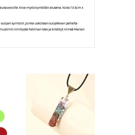
utavaroille. Kiva myös kynttilän alusena. Koko 13.5cm x
suojan symboli, jonka uskotaan suojelevan pahalta
 muslimit nimitystä Fatiman käsi ja kristityt nimeä Marian