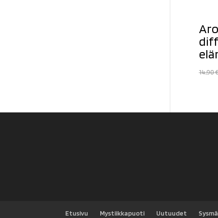
Aro
dif
el
14,90
Etusivu
Mystiikkapuoti
Uutuudet
Sysmä