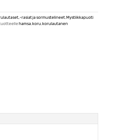
ulautaset, -rasiat ja sormustelineet
,
Mystiikkapuoti
tuotteelle
hamsa
,
koru
,
korulautanen