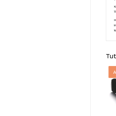
K
1
H
s
kä
Tut
A