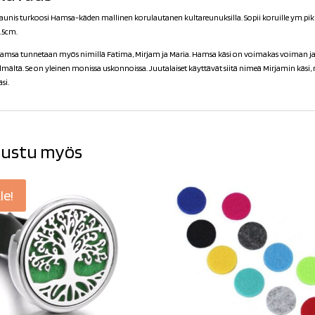
aunis turkoosi Hamsa-käden mallinen korulautanen kultareunuksilla. Sopii koruille ym.pikk
1.5cm
.
amsa tunnetaan myös nimillä Fatima, Mirjam ja Maria. Hamsa käsi on voimakas voiman ja 
ilmältä. Se on yleinen monissa uskonnoissa. Juutalaiset käyttävät siitä nimeä Mirjamin käsi,
si.
ustu myös
le!