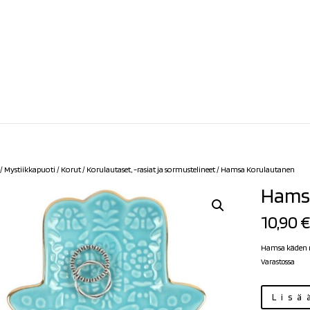
/
Mystiikkapuoti
/
Korut
/
Korulautaset, -rasiat ja sormustelineet
/ Hamsa Korulautanen
Hams
10,90
Hamsa käden 
Varastossa
Hamsa
Lisä
Korulautanen