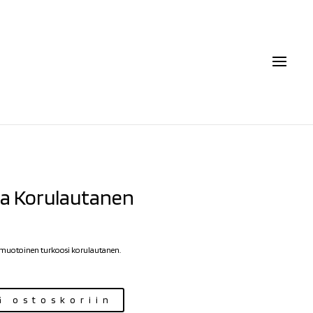
a Korulautanen
€
muotoinen turkoosi korulautanen.
ä ostoskoriin