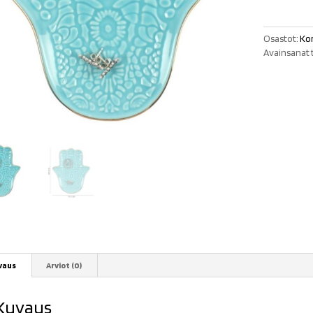
määrä
Osastot:
Kor
Avainsanat 
vaus
Arviot (0)
Kuvaus