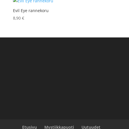
Evil Eye rannekoru
8,90
€
Etusivu
Mystiikkapuoti
Uutuudet