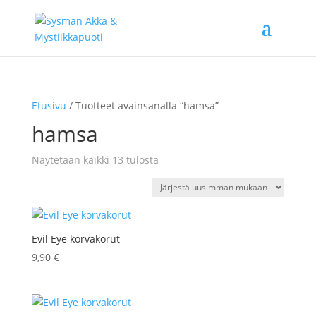
Etusivu
/ Tuotteet avainsanalla “hamsa”
hamsa
Sorted
Näytetään kaikki 13 tulosta
by
latest
Evil Eye korvakorut
9,90
€