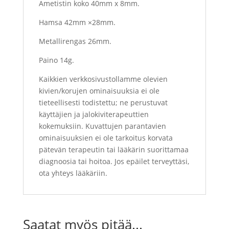
Ametistin koko 40mm x 8mm.
Hamsa 42mm ×28mm.
Metallirengas 26mm.
Paino 14g.
Kaikkien verkkosivustollamme olevien
kivien/korujen ominaisuuksia ei ole
tieteellisesti todistettu; ne perustuvat
käyttäjien ja jalokiviterapeuttien
kokemuksiin. Kuvattujen parantavien
ominaisuuksien ei ole tarkoitus korvata
pätevän terapeutin tai lääkärin suorittamaa
diagnoosia tai hoitoa. Jos epäilet terveyttäsi,
ota yhteys lääkäriin.
Saatat myös pitää...