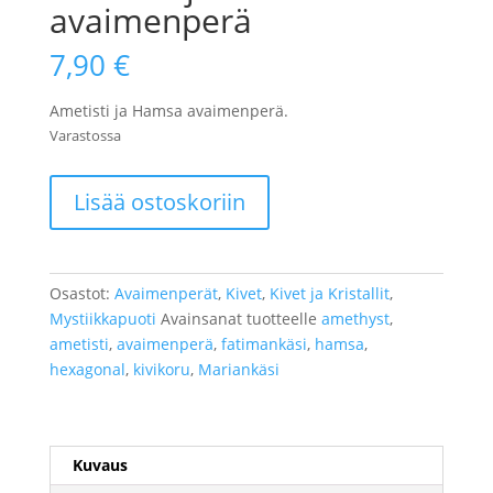
avaimenperä
7,90
€
Ametisti ja Hamsa avaimenperä.
Varastossa
Ametisti
Lisää ostoskoriin
ja
Hamsa
avaimenperä
määrä
Osastot:
Avaimenperät
,
Kivet
,
Kivet ja Kristallit
,
Mystiikkapuoti
Avainsanat tuotteelle
amethyst
,
ametisti
,
avaimenperä
,
fatimankäsi
,
hamsa
,
hexagonal
,
kivikoru
,
Mariankäsi
Kuvaus