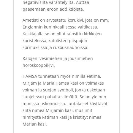
negatiivisilta värähtelyiltä. Auttaa
pääsemään eroon addiktioista.
Ametisti on arvostettu korukivi, jota on mm.
Englannin kuninkaallisessa valtikassa.
Keskiajalla se on ollut suosittu kirkkojen
koristelussa, katolisten piispojen
sormuksissa ja rukousnauhoissa.
Kalojen, vesimiehen ja jousimiehen
horoskooppikivi.
HAMSA tunnetaan myös nimillä Fatima,
Mirjam ja Maria.Hamsa käsi on voimakas
voiman ja suojan symboli, jonka uskotaan
suojelevan pahalta silmältä. Se on yleinen
monissa uskonnoissa. Juutalaiset käyttävät
siitä nimeä Mirjamin käsi, muslimit
nimitystä Fatiman käsi ja kristityt nimeä
Marian käsi.