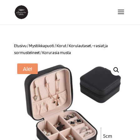
Etusivu
/
Mystiikkapuoti
/
Korut
/
Korulautaset, -rasiat ja
sormustelineet
/ Korurasia musta
Ale!