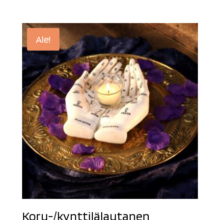
Ale!
Koru-/kynttilälautanen