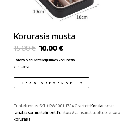
Korurasia musta
Alkuperäinen
Nykyinen
15,00
€
10,00
€
hinta
hinta
oli:
on:
Kätevä pieni vetoketjullinen korurasia.
15,00 €.
10,00 €.
Varastossa
Korurasia
Lisää ostoskoriin
musta
määrä
Tuotetunnus (SKU):
PW0001-178A
Osastot:
Korulautaset, -
rasiat ja sormustelineet
,
Poistoja
Avainsanat tuotteelle
koru
,
korurasia