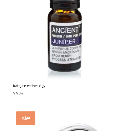
Kataja eteerinen öljy
9,90
€
Ale!