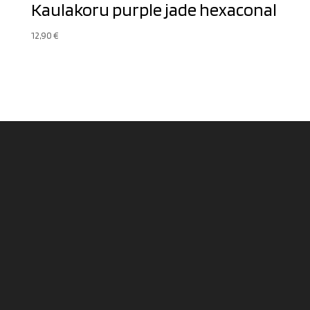
Kaulakoru purple jade hexaconal
12,90
€