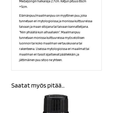
Medaljongin halkaisija 2.7cm. Ketjun pituus 65cm
+5cm.
Elämänpuu/maailmanpuu on myyttinen puu, joka
tunnetaan eri mytologioissa ja monissa kulttuureissa
taivaan ja maan sitojana tai taivaan kannattelijana.
”Niin ylhäällä kuin alhaallakin”. Maailmanpuu
tunnetaan monissa kulttuureissa myös elollisen
luonnon tai koko maailman vertauskuvana tai
rakenteena. Useissa mytologioissa eri maailmat tai
maailman eri tasot sijaitsevat päällekkäin, ja
jättimäinen puu sitoo ne yhteen.
Saatat myös pitää...