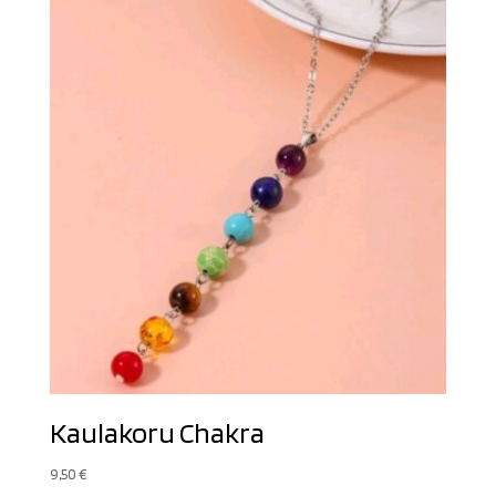
Kaulakoru Chakra
9,50
€