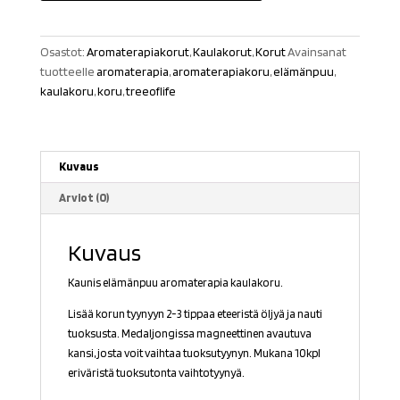
määrä
Osastot:
Aromaterapiakorut
,
Kaulakorut
,
Korut
Avainsanat
tuotteelle
aromaterapia
,
aromaterapiakoru
,
elämänpuu
,
kaulakoru
,
koru
,
treeoflife
Kuvaus
Arviot (0)
Kuvaus
Kaunis elämänpuu aromaterapia kaulakoru.
Lisää korun tyynyyn 2-3 tippaa eteeristä öljyä ja nauti
tuoksusta. Medaljongissa magneettinen avautuva
kansi, josta voit vaihtaa tuoksutyynyn. Mukana 10kpl
eriväristä tuoksutonta vaihtotyynyä.