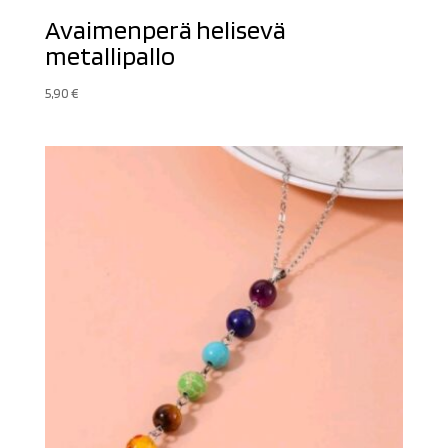
Avaimenperä helisevä
metallipallo
5,90
€