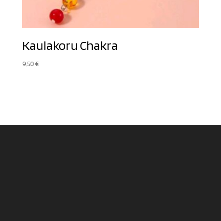
Kaulakoru Chakra
9,50
€