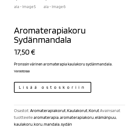
Aromaterapiakoru
Sydänmandala
17,50
€
Pronssin värinen aromaterapia kaulakoru sydänmandala.
Varastossa
Aromaterapiakoru
Lisää ostoskoriin
Sydänmandala
määrä
Osastot:
Aromaterapiakorut
,
Kaulakorut
,
Korut
Avainsanat
tuotteelle
aromaterapia
,
aromaterapiakoru
,
elämänpuu
,
kaulakoru
,
koru
,
mandala
,
sydän