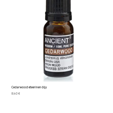
Cedarwood eteerinen öljy
8,40
€