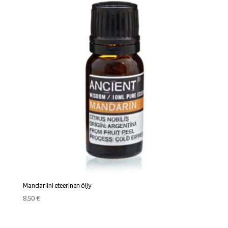
Mandariini eteerinen öljy
8,50
€