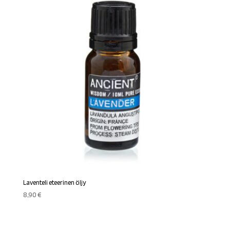
Laventeli eteerinen öljy
8,90
€