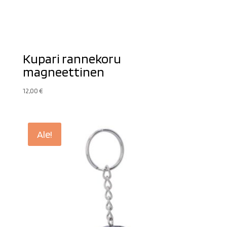
Kupari rannekoru
magneettinen
12,00
€
Ale!