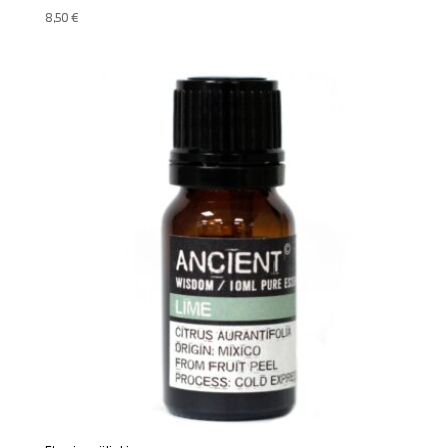
8,50
€