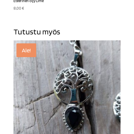
Eteerinen öljy Lime
8,00
€
Tutustu myös
Ale!