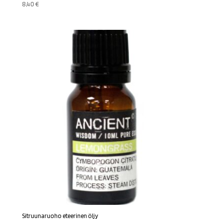
8,40
€
Sitruunaruoho eteerinen öljy