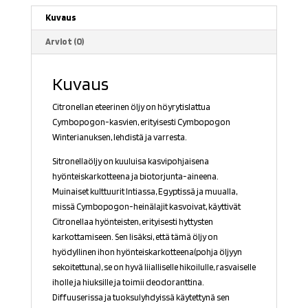
Kuvaus
Arviot (0)
Kuvaus
Citronellan eteerinen öljy on höyrytislattua
Cymbopogon-kasvien, erityisesti Cymbopogon
Winterianuksen, lehdistä ja varresta.
Sitronellaöljy on kuuluisa kasvipohjaisena
hyönteiskarkotteena ja biotorjunta-aineena.
Muinaiset kulttuurit Intiassa, Egyptissä ja muualla,
missä Cymbopogon-heinälajit kasvoivat, käyttivät
Citronellaa hyönteisten, erityisesti hyttysten
karkottamiseen. Sen lisäksi, että tämä öljy on
hyödyllinen ihon hyönteiskarkotteena(pohja öljyyn
sekoitettuna), se on hyvä liialliselle hikoilulle, rasvaiselle
iholle ja hiuksille ja toimii deodoranttina.
Diffuuserissa ja tuoksulyhdyissä käytettynä sen