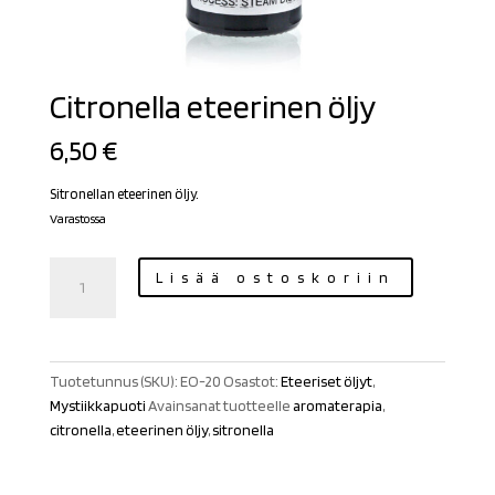
Citronella eteerinen öljy
6,50
€
Sitronellan eteerinen öljy.
Varastossa
Citronella
Lisää ostoskoriin
eteerinen
öljy
määrä
Tuotetunnus (SKU):
EO-20
Osastot:
Eteeriset öljyt
,
Mystiikkapuoti
Avainsanat tuotteelle
aromaterapia
,
citronella
,
eteerinen öljy
,
sitronella