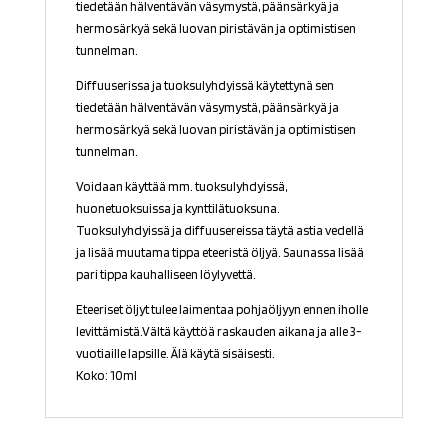
tiedetään hälventävän väsymystä, päänsärkyä ja
hermosärkyä sekä luovan piristävän ja optimistisen
tunnelman.
Diffuuserissa ja tuoksulyhdyissä käytettynä sen
tiedetään hälventävän väsymystä, päänsärkyä ja
hermosärkyä sekä luovan piristävän ja optimistisen
tunnelman.
Voidaan käyttää mm. tuoksulyhdyissä,
huonetuoksuissa ja kynttilätuoksuna.
Tuoksulyhdyissä ja diffuusereissa täytä astia vedellä
ja lisää muutama tippa eteeristä öljyä. Saunassa lisää
pari tippa kauhalliseen löylyvettä.
Eteeriset öljyt tulee laimentaa pohjaöljyyn ennen iholle
levittämistä.
Vältä käyttöä raskauden aikana ja alle 3-
vuotiaille lapsille. Älä käytä sisäisesti.
Koko: 10ml