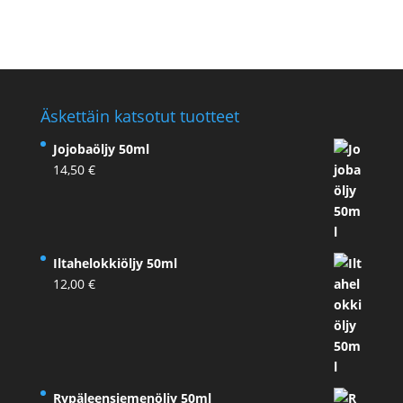
Äskettäin katsotut tuotteet
Jojobaöljy 50ml
14,50
€
Iltahelokkiöljy 50ml
12,00
€
Rypäleensiemenöljy 50ml