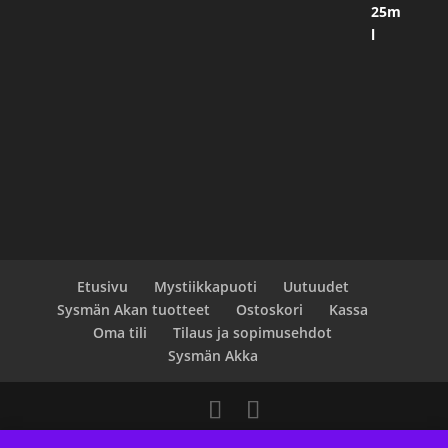
Etusivu
Mystiikkapuoti
Uutuudet
Sysmän Akan tuotteet
Ostoskori
Kassa
Oma tili
Tilaus ja sopimusehdot
Sysmän Akka
Designed by
Elegant Themes
| Powered by