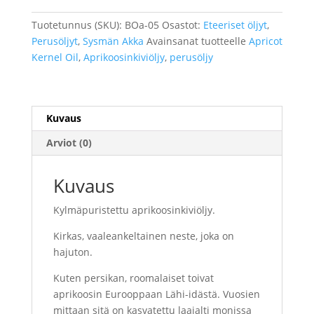
Tuotetunnus (SKU):
BOa-05
Osastot:
Eteeriset öljyt
,
Perusöljyt
,
Sysmän Akka
Avainsanat tuotteelle
Apricot
Kernel Oil
,
Aprikoosinkiviöljy
,
perusöljy
Kuvaus
Arviot (0)
Kuvaus
Kylmäpuristettu aprikoosinkiviöljy.
Kirkas, vaaleankeltainen neste, joka on
hajuton.
Kuten persikan, roomalaiset toivat
aprikoosin Eurooppaan Lähi-idästä. Vuosien
mittaan sitä on kasvatettu laajalti monissa