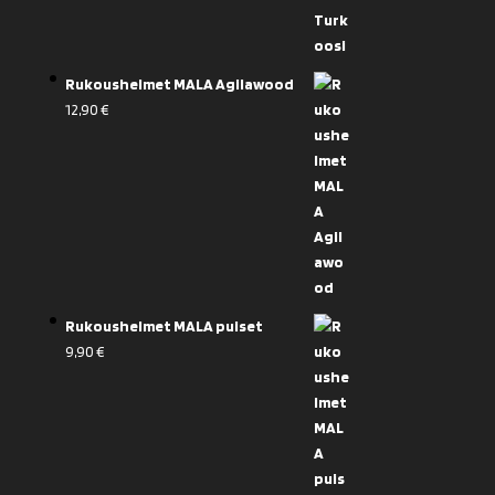
Rukoushelmet MALA Agilawood
12,90
€
Rukoushelmet MALA puiset
9,90
€