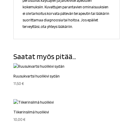
perustuvat käyttäjien ja jalokiviterapeuttien
kokemuksiin. Kuvattujen parantavien ominaisuuksien
ei ole tarkoitus korvata pätevän terapeutin tai lääkärin
suorittamaa diagnoosia tai hoitoa. Jos epäilet
terveyttäsi, ota yhteys lääkäriin.
Saatat myös pitää...
Ruusukvartsi huolikivi sydän
11,50
€
Tiikerinsilmä huolikivi
10,00
€