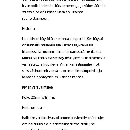
kiven poikki, stimuloi käsien hermoja, ja vähentää näin
stressiä. Se on luonnollinen apu itsensä
rauhoittamiseen.
Historia
Huolikivien käytöllä on monta alkuperää. Sen käyttö
on tunnettu muinaisessa Tiibetissä, Kreikassa,
Irlannissa ja monien heimojen parissa Amerikassa.
Muinaiset kreikkalaiset käyttivät yleensä merivedessä
valmistettuja huolikiviä. Amerikan intiaaniheimot
siirsivät huolenkivensä nuoremmille sukupolville ja
loivat näin yhteyden esi-isiensä kanssa.
Kivien väri vaihtelee.
Koko 20mm x 13mm.
Hinta per kivi.
Kaikkien verkkosivustollamme olevien kivien/korujen
ominaisuuksia ei ole tieteellisesti todistettu; ne