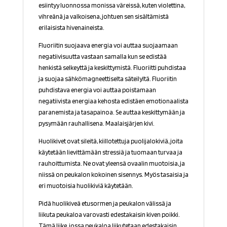
esiintyy luonnossa monissa väreissä, kuten violettina,
vihreänä ja valkoisena, johtuen sen sisältämistä
erilaisista hivenaineista.
Fluoriitin suojaava energia voi auttaa suojaamaan
negatiivisuutta vastaan samalla kun se edistää
henkistä selkeyttä ja keskittymistä. Fluoriitti puhdistaa
ja suojaa sähkömagneettiselta säteilyltä. Fluoriitin
puhdistava energia voi auttaa poistamaan
negatiivista energiaa kehosta edistäen emotionaalista
paranemista ja tasapainoa. Se auttaa keskittymään ja
pysymään rauhallisena. Maalaisjärjen kivi.
Huolikivet ovat sileitä, kiillotettuja puolijalokiviä, joita
käytetään lievittämään stressiä ja tuomaan turvaa ja
rauhoittumista. Ne ovat yleensä ovaalin muotoisia, ja
niissä on peukalon kokoinen sisennys.
Myös tasaisia ja
eri muotoisia huolikiviä käytetään.
Pidä huolikiveä etusormen ja peukalon välissä ja
liikuta peukaloa varovasti edestakaisin kiven poikki.
Tämä liike, jossa peukaloa liikutetaan edestakaisin