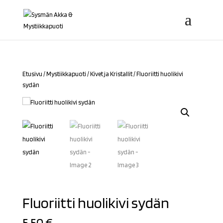
Etusivu
/
Mystiikkapuoti
/
Kivet ja Kristallit
/ Fluoriitti huolikivi
sydän
Fluoriitti huolikivi sydän
5,50
€