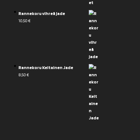
Rannekoru vihreä jade
10,50
€
Rannekoru Keltainen Jade
8,50
€