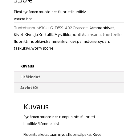
Pieni sydämen muotoinen fluoriitti huolikivi.
Varasto loppu
Tuotetunnus (SKU):
G-F659-A02
Osastot:
Kämmenkivet
,
Kivet
,
Kivet ja Kristallit
,
Mystiikkapuoti
Avainsanat tuotteelle
fluoriitti
,
huolikivi
,
kämmenkivi
,
kivi
,
palmstone
,
sydän
,
taskukivi
,
worry stone
Kuvaus
Lisätiedot
Arviot (0)
Kuvaus
Sydämen muotoinen rumpuhiottu fluoriitti
huolikivi/kämmenkivi.
Fluoriittia kutsutaan myös fluorisälpäksi. Kiveä