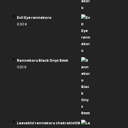
Evil Eye rannekoru
8,90
€
Rannekoru Black Onyx 8mm
9,50
€
Laavakivi rannekoru chakrakivillä