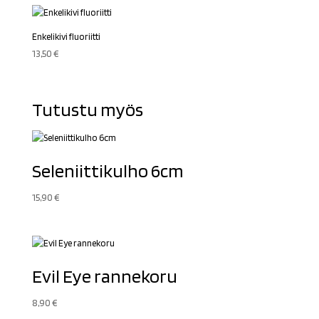
Enkelikivi fluoriitti
13,50
€
Tutustu myös
Seleniittikulho 6cm
15,90
€
Evil Eye rannekoru
8,90
€