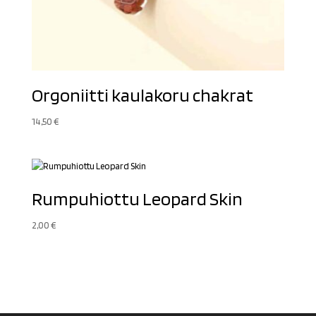
Orgoniitti kaulakoru chakrat
14,50
€
Rumpuhiottu Leopard Skin
2,00
€