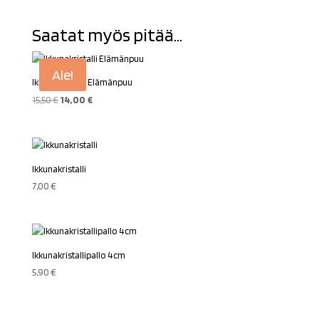
Saatat myös pitää...
Ale!
Ikkunakristalli Elämänpuu
Alkuperäinen
Nykyinen
15,50
€
14,00
€
hinta
hinta
oli:
on:
15,50 €.
14,00 €.
Ikkunakristalli
7,00
€
Ikkunakristallipallo 4cm
5,90
€