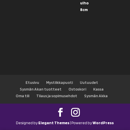
Etusivu
Mystiikkapuoti
Uutuudet
Sysmän Akan tuotteet
Ostoskori
Kassa
Oma tili
Tilaus ja sopimusehdot
Sysmän Akka
Designed by
Elegant Themes
| Powered by
WordPress