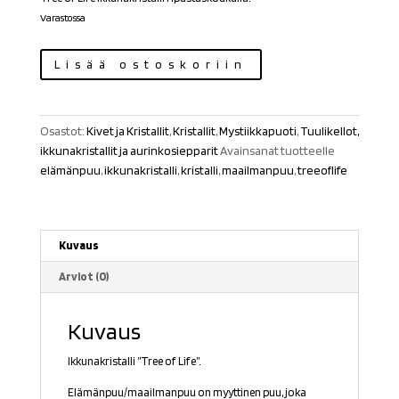
Varastossa
Ikkunakristalli
Lisää ostoskoriin
Elämänpuu
määrä
Osastot:
Kivet ja Kristallit
,
Kristallit
,
Mystiikkapuoti
,
Tuulikellot,
ikkunakristallit ja aurinkosiepparit
Avainsanat tuotteelle
elämänpuu
,
ikkunakristalli
,
kristalli
,
maailmanpuu
,
treeoflife
Kuvaus
Arviot (0)
Kuvaus
Ikkunakristalli ”Tree of Life”.
Elämänpuu/maailmanpuu on myyttinen puu, joka