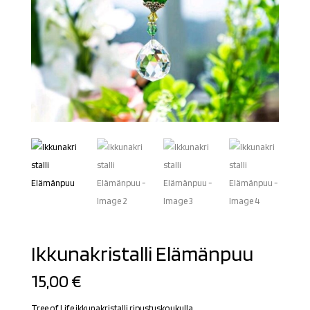
Ikkunakristalli Elämänpuu
15,00
€
Tree of Life ikkunakristalli ripustuskoukulla.