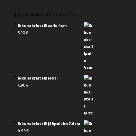
Äskettäin katsotut tuotteet
Ikkunakristallipallo 4cm
5,90
€
Ikkunakristalli lehti
6,90
€
Ikkunakristalli jääpuikko 7.6cm
4,90
€