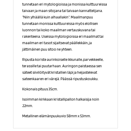
tunnetaan eri mytologioissa ja monissa kulttuureissa
taivaan ja maan sitojana tai taivaan kannattelijana.
”Niin ylhäällä kuin alhaallakin”. Maailmanpuu
tunnetaan monissa kulttuureissa myös elollisen
luonnon tai koko maailman vertauskuvana tai
rakenteena. Useissa mytologioissa eri maailmat tai
maailman eri tasot sijaitsevat päällekkäin, ja
jättimäinen puu sitoo ne yhteen.
Ripusta koriste aurinkoiselle ikkunalle, parvekkeelle,
terassille tai puutarhaan. Auringon paistaessa sen
säteet siivilöityvät kristallien läpi ja heijastelevat
sateenkaaren eri värejä. Päässä ripustuskoukku.
Kokonais pituus 35cm.
Isoimman kirkkaan kristallipallon halkaisija noin
22mm.
Metallinen elämänpuukuvio 58mm x 53mm.