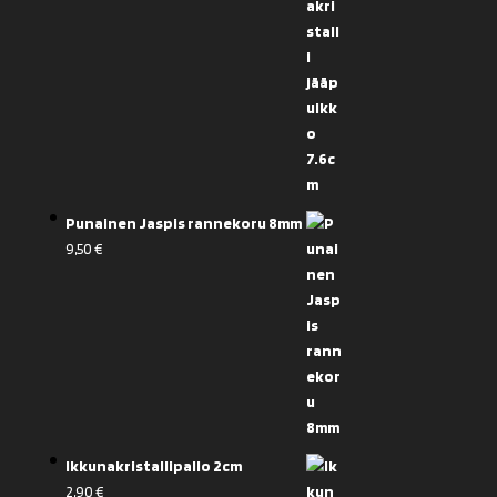
Punainen Jaspis rannekoru 8mm
9,50
€
Ikkunakristallipallo 2cm
2,90
€