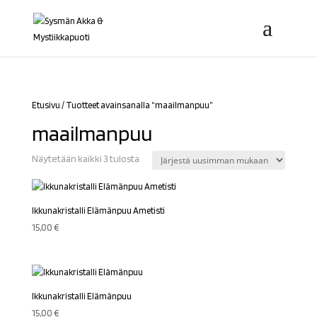
Etusivu
/ Tuotteet avainsanalla “maailmanpuu”
maailmanpuu
Sorted
Näytetään kaikki 3 tulosta
by
latest
Ikkunakristalli Elämänpuu Ametisti
15,00
€
Ikkunakristalli Elämänpuu
15,00
€