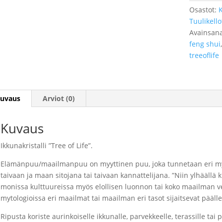
Osastot:
K
Tuulikello
Avainsana
feng shui
treeoflife
uvaus
Arviot (0)
Kuvaus
Ikkunakristalli ”Tree of Life”.
Elämänpuu/maailmanpuu on myyttinen puu, joka tunnetaan eri myt
taivaan ja maan sitojana tai taivaan kannattelijana. ”Niin ylhääll
monissa kulttuureissa myös elollisen luonnon tai koko maailman v
mytologioissa eri maailmat tai maailman eri tasot sijaitsevat pääll
Ripusta koriste aurinkoiselle ikkunalle, parvekkeelle, terassille t