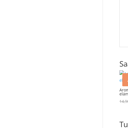
Sa
Arom
elä
14,
Tu