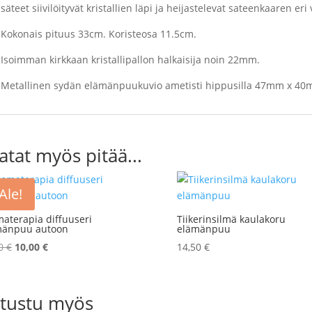
säteet siivilöityvät kristallien läpi ja heijastelevat sateenkaaren eri 
Kokonais pituus 33cm. Koristeosa 11.5cm.
Isoimman kirkkaan kristallipallon halkaisija noin 22mm.
Metallinen sydän elämänpuukuvio ametisti hippusilla 47mm x 40
atat myös pitää...
Ale!
aterapia diffuuseri
Tiikerinsilmä kaulakoru
mänpuu autoon
elämänpuu
Alkuperäinen
Nykyinen
90
€
10,00
€
14,50
€
hinta
hinta
oli:
on:
14,90 €.
10,00 €.
tustu myös