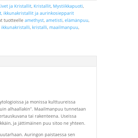
ivet ja Kristallit
,
Kristallit
,
Mystiikkapuoti
,
t, ikkunakristallit ja aurinkosiepparit
t tuotteelle
amethyst
,
ametisti
,
elämänpuu
,
,
ikkunakristalli
,
kristalli
,
maailmanpuu
,
ologioissa ja monissa kulttuureissa
ä kuin alhaallakin”. Maailmanpuu tunnetaan
ertauskuvana tai rakenteena. Useissa
ekkäin, ja jättimäinen puu sitoo ne yhteen.
ai puutarhaan. Auringon paistaessa sen