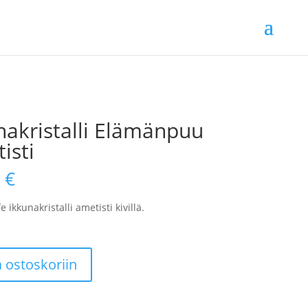
nakristalli Elämänpuu
isti
0
€
e ikkunakristalli ametisti kivillä.
talli
ä ostoskoriin
uu