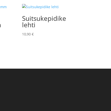
Suitsukepidike
m
lehti
10,90
€