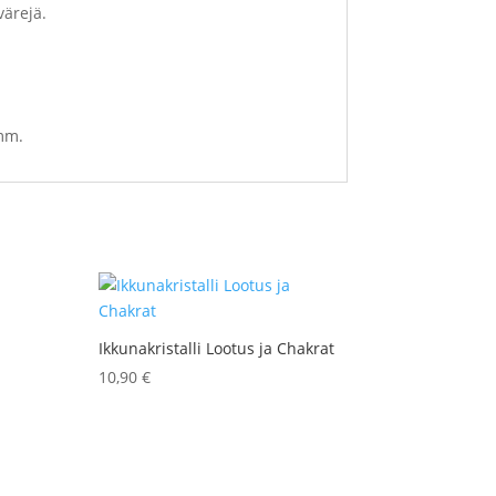
värejä.
mm.
Ikkunakristalli Lootus ja Chakrat
10,90
€