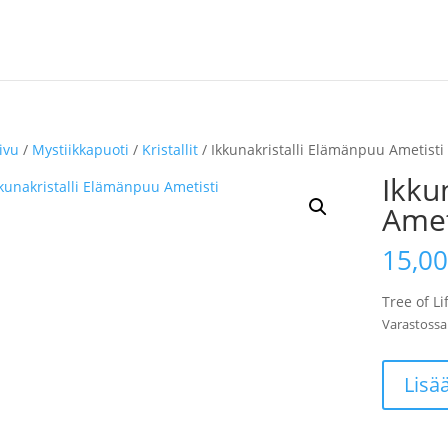
ivu
/
Mystiikkapuoti
/
Kristallit
/ Ikkunakristalli Elämänpuu Ametisti
Ikku
Amet
15,0
Tree of Lif
Varastossa
Ikkunakris
Lisä
Elämänp
Ametisti
määrä