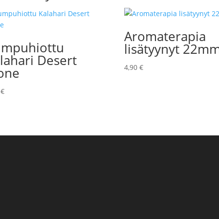
Aromaterapia
mpuhiottu
lisätyynyt 22m
lahari Desert
4,90
€
one
0
€