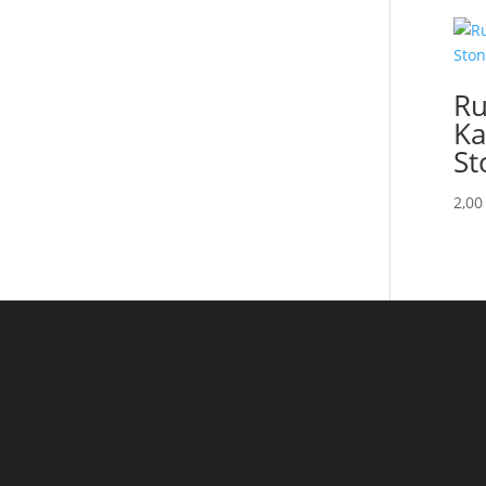
Ru
Ka
St
2,0