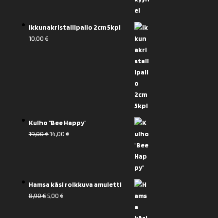
Ikkunakristallipallo 2cm 5kpl
10,00
€
Kulho "Bee Happy"
Alkuperäinen
Nykyinen
19,00
€
14,00
€
hinta
hinta
oli:
on:
19,00 €.
14,00 €.
Hamsa käsi roikkuva amuletti
Alkuperäinen
Nykyinen
8,90
€
5,00
€
hinta
hinta
oli:
on: