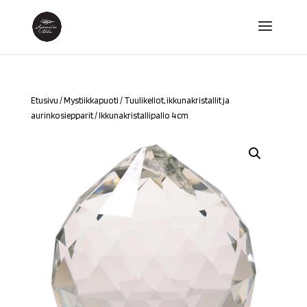
Etusivu
/
Mystiikkapuoti
/
Tuulikellot, ikkunakristallit ja
aurinkosiepparit
/ Ikkunakristallipallo 4cm