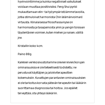
hyvinvointiimme ja kuinka negatiiviset vaikutukset
voidaan muuttaa positiivisiksi. Feng Shui pyrkii
mukauttamaan elin- tai työympäristöämme tavoilla,
jotka stimuloivat harmonista Chin (elämänvoiman)
virtausta. Kiinalaisessa filosofiassa kyse on
harmoniasta ja tasapainosta yinin ja yangin toisiaan
täydentävien voimien, kuten miehen ja naisen, välillä
jne.
Kristallin koko 4cm.
Paino 88g.
Kaikkien verkkosivustollamme olevien kivien/korujen
ominaisuuksia ei ole tieteellisesti todistettu; ne
perustuvat käyttäjien ja jalokiviterapeuttien
kokemuksiin. Kuvattujen parantavien ominaisuuksien
ei ole tarkoitus korvata pätevän terapeutin tai lääkärin
suorittamaa diagnoosia tai hoitoa. Jos epäilet
terveyttäsi, ota yhteys lääkäriin.