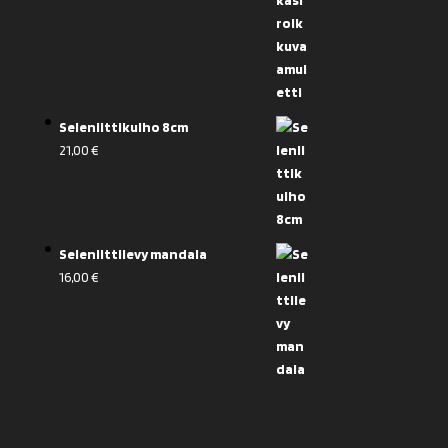
8,90 €.
5,00 €.
Seleniittikulho 8cm
21,00
€
Seleniittilevy mandala
16,00
€