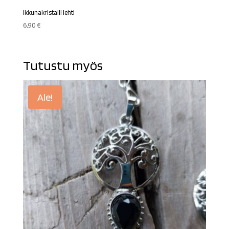
Ikkunakristalli lehti
6,90
€
Tutustu myös
Ale!