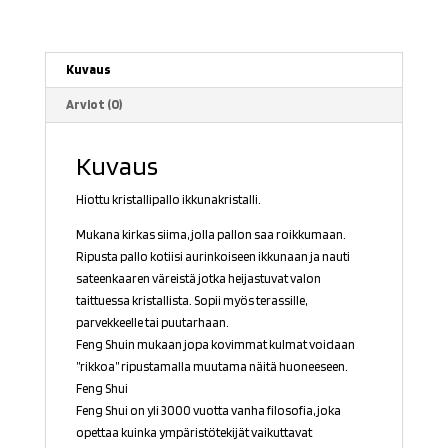
Kuvaus
Arviot (0)
Kuvaus
Hiottu kristallipallo ikkunakristalli.
Mukana kirkas siima, jolla pallon saa roikkumaan.
Ripusta pallo kotiisi aurinkoiseen ikkunaan ja nauti
sateenkaaren väreistä jotka heijastuvat valon
taittuessa kristallista. Sopii myös terassille,
parvekkeelle tai puutarhaan.
Feng Shuin mukaan jopa kovimmat kulmat voidaan
”rikkoa” ripustamalla muutama näitä huoneeseen.
Feng Shui
Feng Shui on yli 3000 vuotta vanha filosofia, joka
opettaa kuinka ympäristötekijät vaikuttavat