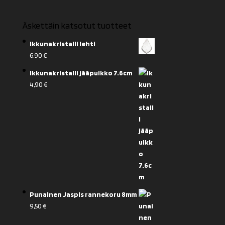
Äskettäin katsotut tuotteet
Ikkunakristalli lehti
6,90
€
Ikkunakristalli jääpuikko 7.6cm
4,90
€
Punainen Jaspis rannekoru 8mm
9,50
€