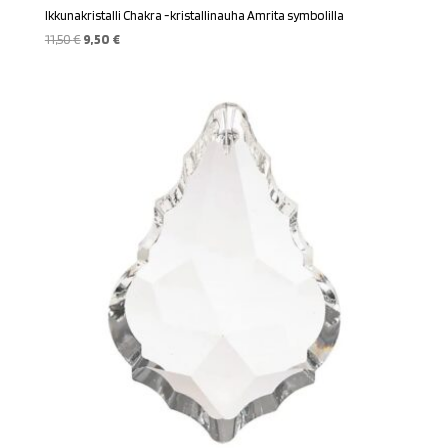
Ikkunakristalli Chakra -kristallinauha Amrita symbolilla
Alkuperäinen
Nykyinen
11,50
€
9,50
€
hinta
hinta
oli:
on:
11,50 €.
9,50 €.