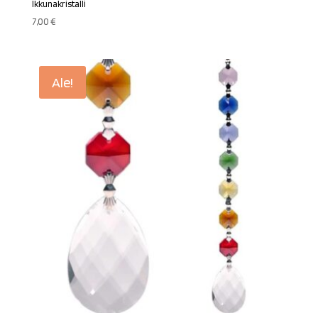
Ikkunakristalli
7,00
€
Ale!