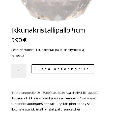
Ikkunakristallipallo 4cm
5,90
€
Perinteinen hiottu ikkunakristallipallo kiinnitysnarulla.
Varastossa
Ikkunakristallipallo
Lisää ostoskoriin
4cm
määrä
Tuotetunnus (SKU):
16516
Osastot:
Kristallit
,
Mystiikkapuoti
,
Tuulikellot, ikkunakristallit ja aurinkosiepparit
Avainsanat
tuotteelle
auringonsieppaaja
,
Crystal Sphere
,
feng shui
,
ikkunakristalli
,
kristalli
,
kristallipallo
,
suncatcher