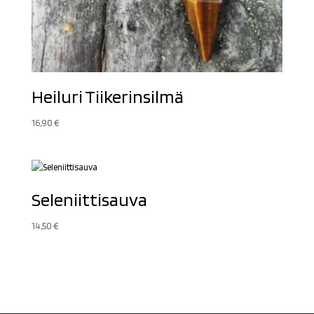
Heiluri Tiikerinsilmä
16,90
€
Seleniittisauva
14,50
€