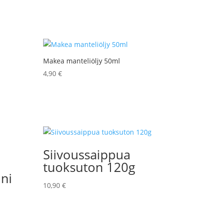
Makea manteliöljy 50ml
4,90
€
Siivoussaippua
tuoksuton 120g
ini
10,90
€