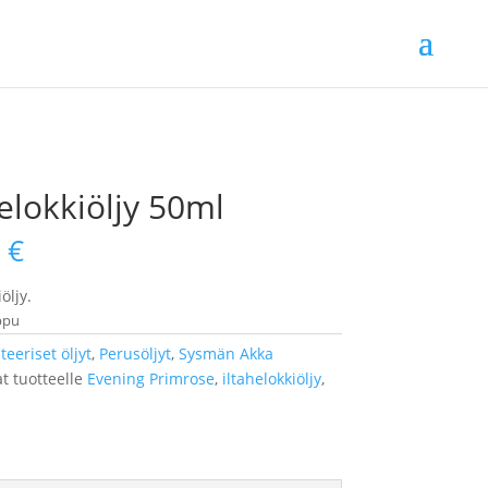
helokkiöljy 50ml
0
€
öljy.
ppu
teeriset öljyt
,
Perusöljyt
,
Sysmän Akka
t tuotteelle
Evening Primrose
,
iltahelokkiöljy
,