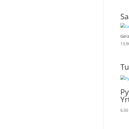
Sa
Gera
13,
Tu
Py
Yr
6,5