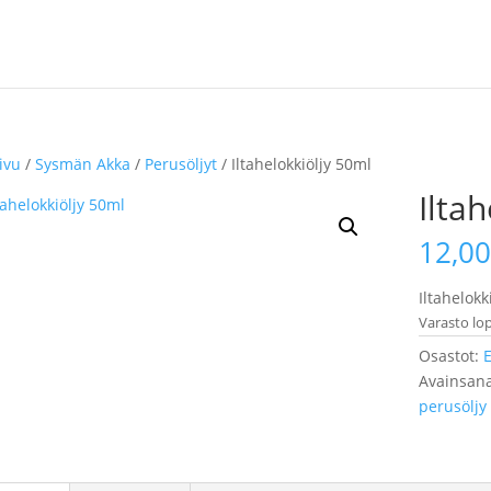
ivu
/
Sysmän Akka
/
Perusöljyt
/ Iltahelokkiöljy 50ml
Ilta
12,0
Iltahelokki
Varasto lo
Osastot:
E
Avainsana
perusöljy