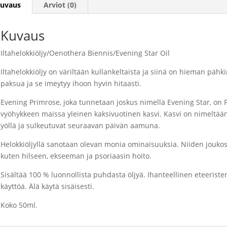
uvaus
Arviot (0)
Kuvaus
Iltahelokkiöljy/
Oenothera Biennis/Evening Star Oil
Iltahelokkiöljy on väriltään kullankeltaista ja siinä on hieman pä
paksua ja se imeytyy ihoon hyvin hitaasti.
Evening Primrose, joka tunnetaan joskus nimellä Evening Star, on
vyöhykkeen maissa yleinen kaksivuotinen kasvi. Kasvi on nimeltää
yöllä ja sulkeutuvat seuraavan päivän aamuna.
Helokkiöljyllä sanotaan olevan monia ominaisuuksia. Niiden joukossa
kuten hilseen, ekseeman ja psoriaasin hoito.
Sisältää 100 % luonnollista puhdasta öljyä. Ihanteellinen eteerist
käyttöä. Älä käytä sisäisesti.
Koko 50ml.