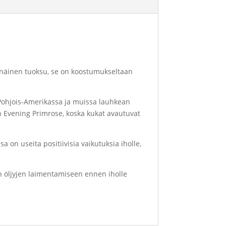
hkinäinen tuoksu, se on koostumukseltaan
 Pohjois-Amerikassa ja muissa lauhkean
n Evening Primrose, koska kukat avautuvat
 on useita positiivisia vaikutuksia iholle,
en öljyjen laimentamiseen ennen iholle