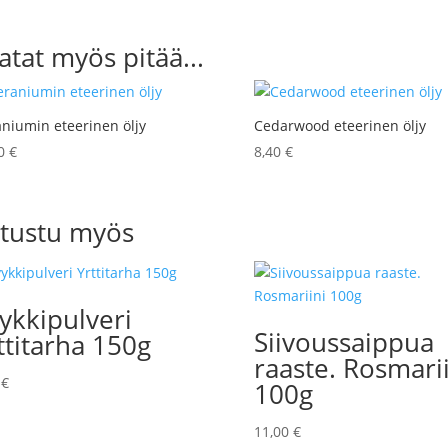
atat myös pitää...
niumin eteerinen öljy
Cedarwood eteerinen öljy
90
€
8,40
€
tustu myös
ykkipulveri
Siivoussaippua
ttitarha 150g
raaste. Rosmari
0
€
100g
11,00
€