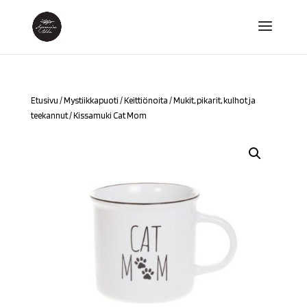
Etusivu
/
Mystiikkapuoti
/
Keittiönoita
/
Mukit, pikarit, kulhot ja
teekannut
/ Kissamuki Cat Mom