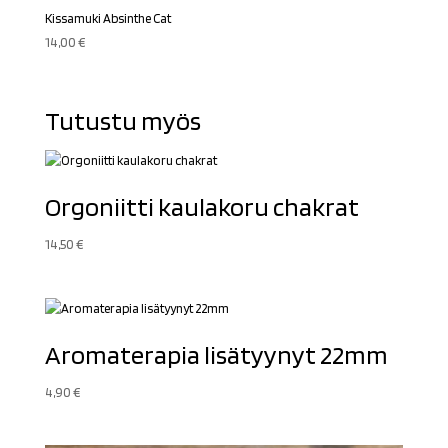
Kissamuki Absinthe Cat
14,00
€
Tutustu myös
Orgoniitti kaulakoru chakrat
14,50
€
Aromaterapia lisätyynyt 22mm
4,90
€