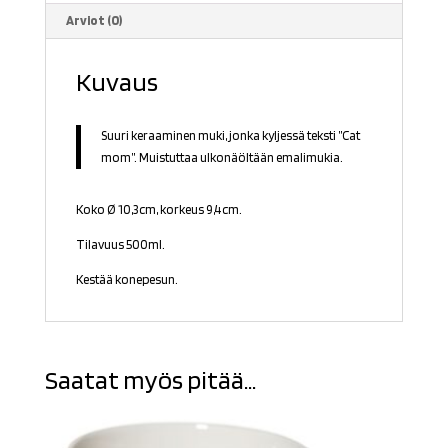
Arviot (0)
Kuvaus
Suuri keraaminen muki, jonka kyljessä teksti ”Cat
mom”. Muistuttaa ulkonäöltään emalimukia.
Koko Ø 10,3cm, korkeus 9,4cm.
Tilavuus 500ml.
Kestää konepesun.
Saatat myös pitää...