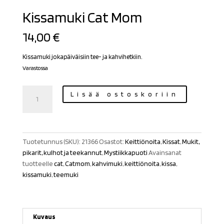
Kissamuki Cat Mom
14,00
€
Kissamuki jokapäiväisiin tee- ja kahvihetkiin.
Varastossa
Kissamuki
Lisää ostoskoriin
Cat
Mom
määrä
Tuotetunnus (SKU):
21366
Osastot:
Keittiönoita
,
Kissat
,
Mukit,
pikarit, kulhot ja teekannut
,
Mystiikkapuoti
Avainsanat
tuotteelle
cat
,
Catmom
,
kahvimuki
,
keittiönoita
,
kissa
,
kissamuki
,
teemuki
Kuvaus