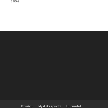
2,00
€
Etusivu
Mystiikkapuoti
Uutuudet