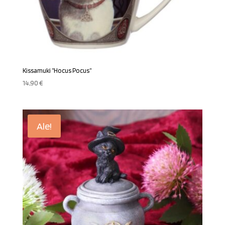
Kissamuki ”Hocus Pocus”
14,90
€
Ale!