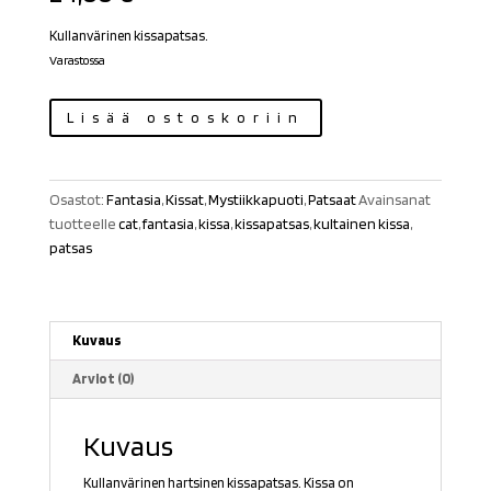
Kullanvärinen kissapatsas.
Varastossa
Kissapatsas
Lisää ostoskoriin
kullanvärinen
määrä
Osastot:
Fantasia
,
Kissat
,
Mystiikkapuoti
,
Patsaat
Avainsanat
tuotteelle
cat
,
fantasia
,
kissa
,
kissapatsas
,
kultainen kissa
,
patsas
Kuvaus
Arviot (0)
Kuvaus
Kullanvärinen hartsinen kissapatsas. Kissa on