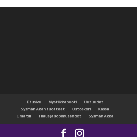
Etusivu
Mystiikkapuoti
Uutuudet
Sysmän Akan tuotteet
Ostoskori
Kassa
Oma tili
Tilaus ja sopimusehdot
Sysmän Akka