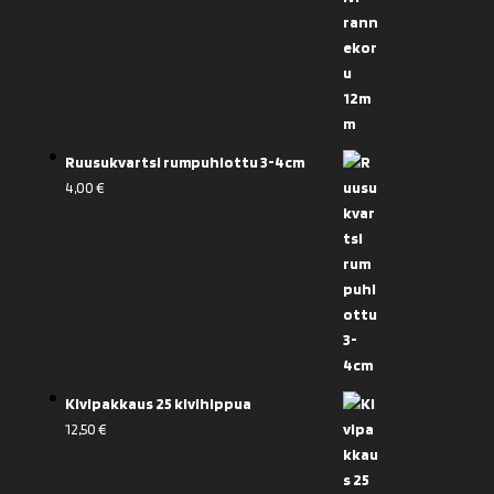
Ruusukvartsi rumpuhiottu 3-4cm
4,00
€
Kivipakkaus 25 kivihippua
12,50
€