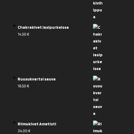
Chakrakivet lasipurkeissa
14,50
€
Ruusukvartsi sauva
18,50
€
Riimukivet Ametisti
34,00
€