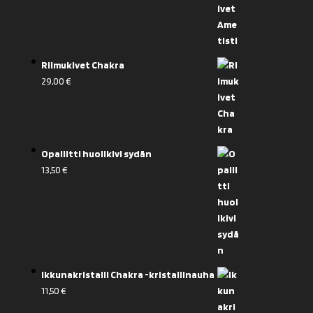
Riimukivet Chakra
29,00
€
Opaliitti huolikivi sydän
13,50
€
Ikkunakristalli Chakra -kristallinauha
11,50
€