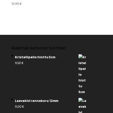
10,90
€
Äskettäin katsotut tuotteet
Kristallipallo hiottu 5cm
9,50
€
Laavakivi rannekoru 12mm
9,00
€