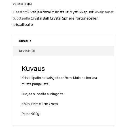
Varasto loppu
Osastot:
Kivet ja Kristallit
,
Kristallit
,
Mystiikkapuoti
Avainsanat
tuotteelle
Crystal Ball
,
Crystal Sphere
,
fortuneteller
,
kristallipallo
Kuvaus
Arviot (0)
Kuvaus
Kristallipallo halkaisijaltaan 9cm. Mukana korkea
musta puujalusta.
Suojaa suoralta auringolta.
Koko 19cm x 9cm x 9cm.
Paino 985g.