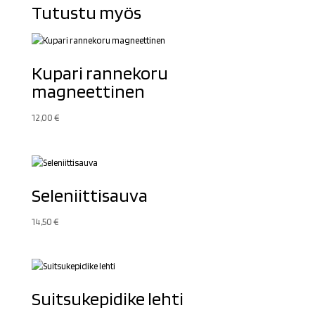
Tutustu myös
Kupari rannekoru
magneettinen
12,00
€
Seleniittisauva
14,50
€
Suitsukepidike lehti