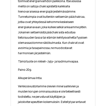
toimivat energianvaihdon paikkoina. Itse asiassa
meillä on satoja chakrapisteitä kaikkialla
hienovaraisessa energiajärjestelmässämme.
Tunnetuimpia ovat kuitenkin seitsemän päächakraa,
jotka ovat yhteydessä kehomme keskeiseen
energiakanavaan, joka kulkee selkärankaamme pitkin.
Jokainen seitsemästä päächakrasta edustaa
tietoisuuden tasoa tai elämän kehitysvaihetta fyysisen
olemassaolomme näkökulmasta. Kun chakrat ovat
avoimia ja tasapainossa, ne muodostavat
harmonisen järjestelmän.
Tämä tuote on nikkeli-, lyijy- ja kadmiumvapaa.
Paino 20g.
Alkuperämaa Intia.
Verkkosivustollamme olevien mineraalikivien ja
muiden korujen ominaisuuksia ei ole tieteellisesti
todistettu; ne perustuvat käyttäjien ja
jalokiviterapeuttien kokemuksiin. Esitellyt parantavat