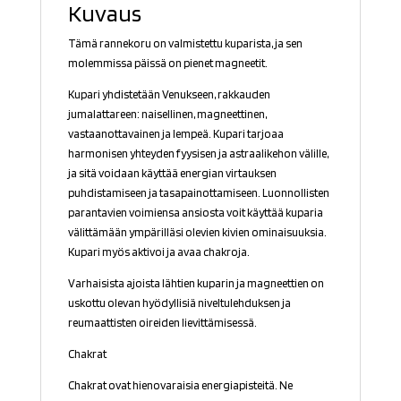
Kuvaus
Tämä rannekoru on valmistettu kuparista, ja sen
molemmissa päissä on pienet magneetit.
Kupari yhdistetään Venukseen, rakkauden
jumalattareen: naisellinen, magneettinen,
vastaanottavainen ja lempeä. Kupari tarjoaa
harmonisen yhteyden fyysisen ja astraalikehon välille,
ja sitä voidaan käyttää energian virtauksen
puhdistamiseen ja tasapainottamiseen. Luonnollisten
parantavien voimiensa ansiosta voit käyttää kuparia
välittämään ympärilläsi olevien kivien ominaisuuksia.
Kupari myös aktivoi ja avaa chakroja.
Varhaisista ajoista lähtien kuparin ja magneettien on
uskottu olevan hyödyllisiä niveltulehduksen ja
reumaattisten oireiden lievittämisessä.
Chakrat
Chakrat ovat hienovaraisia energiapisteitä. Ne