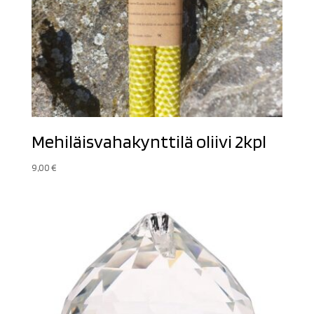
Mehiläisvahakynttilä oliivi 2kpl
9,00
€