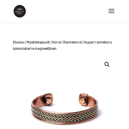
Etusivu
/
Mystiikkapuoti
/
Korut
/
Rannekorut
/ Kupari rannekoru
kaksoiskierre magneettinen