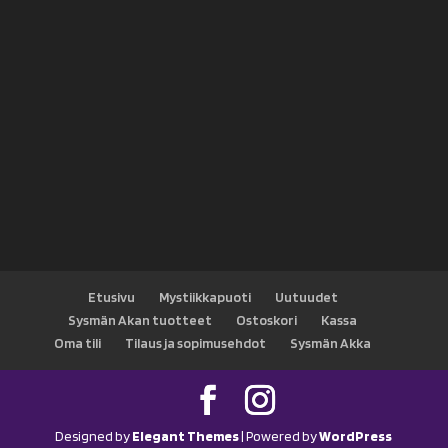
Etusivu
Mystiikkapuoti
Uutuudet
Sysmän Akan tuotteet
Ostoskori
Kassa
Oma tili
Tilaus ja sopimusehdot
Sysmän Akka
Designed by
Elegant Themes
| Powered by
WordPress