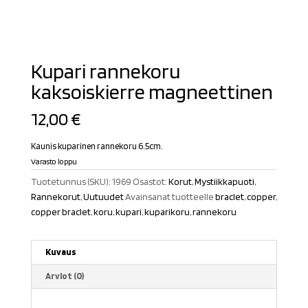
Kupari rannekoru
kaksoiskierre magneettinen
12,00
€
Kaunis kuparinen rannekoru 6.5cm.
Varasto loppu
Tuotetunnus (SKU):
1969
Osastot:
Korut
,
Mystiikkapuoti
,
Rannekorut
,
Uutuudet
Avainsanat tuotteelle
braclet
,
copper
,
copper braclet
,
koru
,
kupari
,
kuparikoru
,
rannekoru
Kuvaus
Arviot (0)