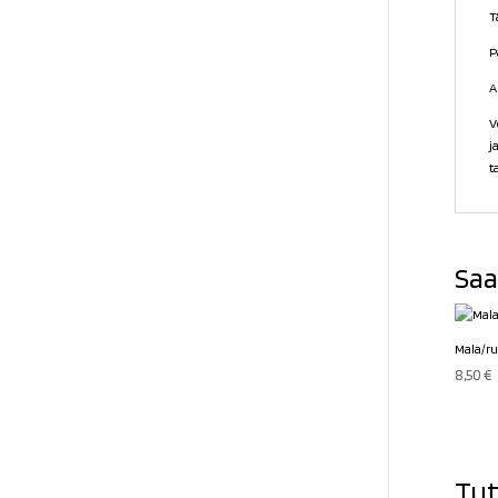
T
P
A
V
j
t
Saa
Mala/r
8,50
€
Tut