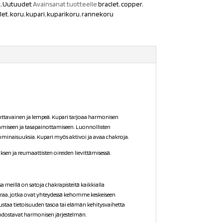
t
,
Uutuudet
Avainsanat tuotteelle
braclet
,
copper
,
let
,
koru
,
kupari
,
kuparikoru
,
rannekoru
ottavainen ja lempeä. Kupari tarjoaa harmonisen
stamiseen ja tasapainottamiseen. Luonnollisten
ominaisuuksia. Kupari myös aktivoi ja avaa chakroja.
sen ja reumaattisten oireiden lievittämisessä.
a meillä on satoja chakrapisteitä kaikkialla
raa, jotka ovat yhteydessä kehomme keskeiseen
staa tietoisuuden tasoa tai elämän kehitysvaihetta
dostavat harmonisen järjestelmän.