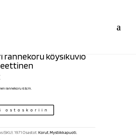
i rannekoru köysikuvio
eettinen
€
nen rannekoru 6.5cm.
ä ostoskoriin
s (SKU):
1971
Osastot:
Korut
,
Mystiikkapuoti
,