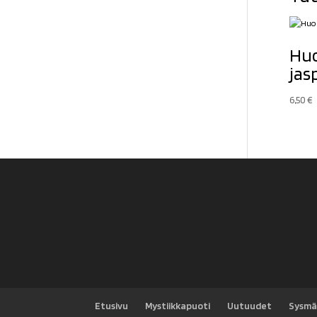
Huo
jas
6,50
€
Etusivu
Mystiikkapuoti
Uutuudet
Sysmä