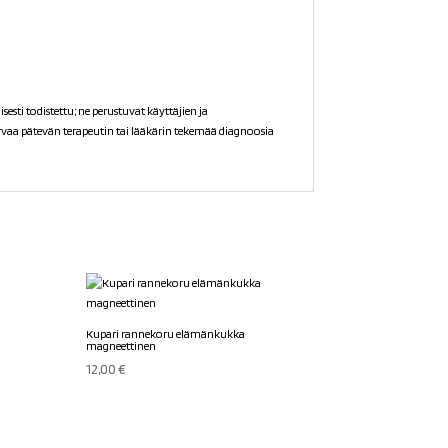
sti todistettu; ne perustuvat käyttäjien ja
orvaa pätevän terapeutin tai lääkärin tekemää diagnoosia
Kupari rannekoru elämänkukka
magneettinen
12,00
€