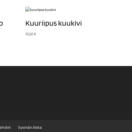
o
Kuuriipus kuukivi
15,50
€
sehdot
Sysmän Akka