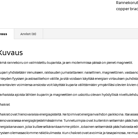
Rannekoru
copper brac
vaus
Arviot (0)
Kuvaus
ämä rannekoru on valmistettu kuparista, ja sen molemmissa päissä on pienet magneetit.
upari yhdistetään Venukseen, rakkauden jumalattareen: naisellinen, magneettinen, vastaan
hteyden fyysisen ja astraalikehon välille, ja sitä voidaan käyttää energian virtauksen puhdi
arantavien voimiensa ansiosta voit käyttää kuparia välittämään ympärilläsi olevien kivien 
arhaisista ajoista lähtien kuparin ja magneettien on uskottu olevan hyödyllisiä niveltulehduk
hakrat
hakrat ovat hienovaraisia energiapisteitä. Ne toimivat energianvaihdon paikkoina. Itse asiass
ienovaraisessa energiajärjestelmässämme. Tunnetuimpia ovat kuitenkin seitsemän päächak
nergiakanavaan, joka kulkee selkärankaamme pitkin. Jokainen seitsemästä päächakrasta edu
yysisen olemassaolomme näkökulmasta. Kun chakrat ovat avoimia ja tasapainossa, ne muo