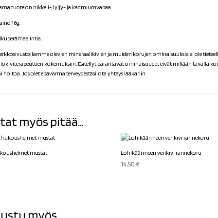
ämä tuote on nikkeli-, lyijy- ja kadmiumvapaa.
aino 16g.
lkuperämaa Intia.
erkkosivustollamme olevien mineraalikivien ja muiden korujen ominaisuuksia ei ole tieteellise
alokiviterapeuttien kokemuksiin. Esitellyt parantavat ominaisuudet eivät millään tavalla k
ai hoitoa. Jos olet epävarma terveydestäsi, ota yhteys lääkäriin.
tat myös pitää...
ukoushelmet mustat
Lohikäärmeen verikivi rannekoru
14,50
€
ustu myös