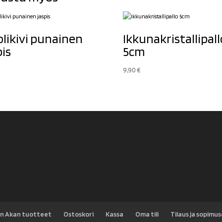
likivi punainen
Ikkunakristallipall
pis
5cm
9,90
€
n Akan tuotteet
Ostoskori
Kassa
Oma tili
Tilaus ja sopimu