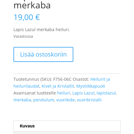
merkaba
19,00
€
Lapis Lazul merkaba heiluri.
Varastossa
Lapis
Lisää ostoskoriin
Lazul
heiluri
merkaba
määrä
Tuotetunnus (SKU):
F756-06C
Osastot:
Heilurit ja
heilurilaudat
,
Kivet ja Kristallit
,
Mystiikkapuoti
Avainsanat tuotteelle
heiluri
,
Lapis Lazul
,
lapislazul
,
merkaba
,
pendulum
,
vuorikide
,
vuorikristalli
Kuvaus