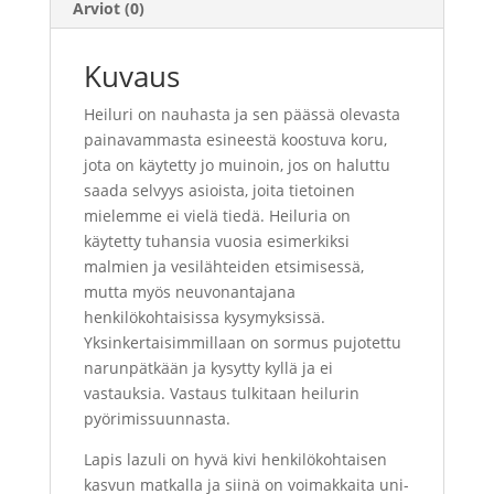
Arviot (0)
Kuvaus
Heiluri on nauhasta ja sen päässä olevasta
painavammasta esineestä koostuva koru,
jota on käytetty jo muinoin, jos on haluttu
saada selvyys asioista, joita tietoinen
mielemme ei vielä tiedä. Heiluria on
käytetty tuhansia vuosia esimerkiksi
malmien ja vesilähteiden etsimisessä,
mutta myös neuvonantajana
henkilökohtaisissa kysymyksissä.
Yksinkertaisimmillaan on sormus pujotettu
narunpätkään ja kysytty kyllä ja ei
vastauksia. Vastaus tulkitaan heilurin
pyörimissuunnasta.
Lapis lazuli on hyvä kivi henkilökohtaisen
kasvun matkalla ja siinä on voimakkaita uni-