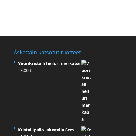
Äskettäin katsotut tuotteet
Vuorikristalli heiluri merkaba
19,00
€
Kristallipallo jalustalla 6cm