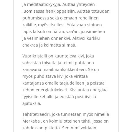
ja meditaatiokykyjä. Auttaa yhteyden
luomisessa henkioppaisiin. Auttaa totuuden
puhumisessa sekä olemaan rehellinen
kaikille, myös itsellesi. Yötaivaan sininen
lapis latsuli on härän, vaa’an, jousimiehen
ja vesimiehen onnenkivi. Aktivoi kurkku
chakraa ja kolmatta silmää.
Vuorikristalli on kuunteleva kivi, joka
vahvistaa toiveita ja toimii puhtaana
kanavana maailmankaikkeuteen. Se on
myös puhdistava kivi joka virittää
kantajansa omalle taajudelleen ja poistaa
kehon energiatukokset. Kivi antaa energiaa
fyyiselle keholle ja edistää positiivisia
ajatuksia.
Tähtitetraedri, joka tunnetaan myös nimellä
Merkaba , on kolmiulotteinen tähti, jossa on
kahdeksan pistettä. Sen nimi voidaan