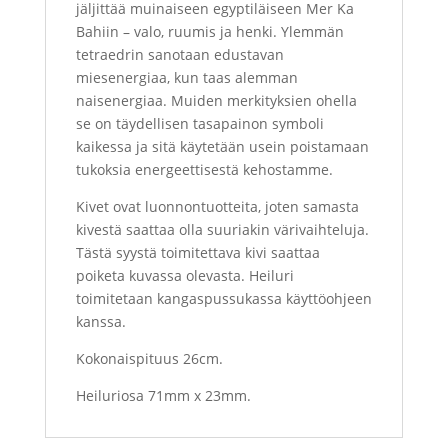
jäljittää muinaiseen egyptiläiseen Mer Ka
Bahiin – valo, ruumis ja henki. Ylemmän
tetraedrin sanotaan edustavan
miesenergiaa, kun taas alemman
naisenergiaa. Muiden merkityksien ohella
se on täydellisen tasapainon symboli
kaikessa ja sitä käytetään usein poistamaan
tukoksia energeettisestä kehostamme.
Kivet ovat luonnontuotteita, joten samasta
kivestä saattaa olla suuriakin värivaihteluja.
Tästä syystä toimitettava kivi saattaa
poiketa kuvassa olevasta. Heiluri
toimitetaan kangaspussukassa käyttöohjeen
kanssa.
Kokonaispituus 26cm.
Heiluriosa 71mm x 23mm.