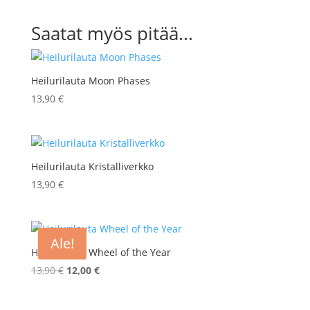
Saatat myös pitää...
Heilurilauta Moon Phases
13,90
€
Heilurilauta Kristalliverkko
13,90
€
Ale!
Heilurilauta Wheel of the Year
Alkuperäinen
Nykyinen
13,90
€
12,00
€
hinta
hinta
oli:
on: