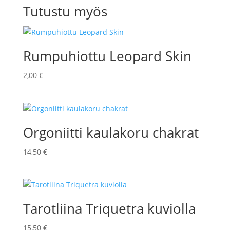
13,90 €.
12,00 €.
Tutustu myös
Rumpuhiottu Leopard Skin
2,00
€
Orgoniitti kaulakoru chakrat
14,50
€
Tarotliina Triquetra kuviolla
15,50
€