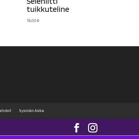
Seleniitti
tuikkuteline
18,00
€
sehdot
Sysmän Akka