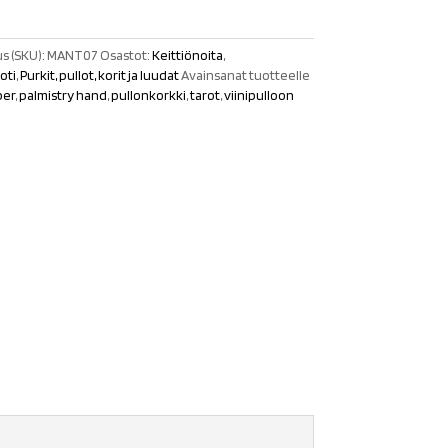
s (SKU):
MANT07
Osastot:
Keittiönoita
,
oti
,
Purkit, pullot, korit ja luudat
Avainsanat tuotteelle
per
,
palmistry hand
,
pullonkorkki
,
tarot
,
viinipulloon