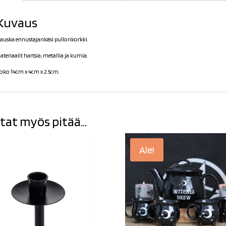
Kuvaus
auska ennustajankäsi pullonkorkki.
ateriaalit hartsia, metallia ja kumia.
oko 14cm x 4cm x 2.5cm.
tat myös pitää...
Ale!