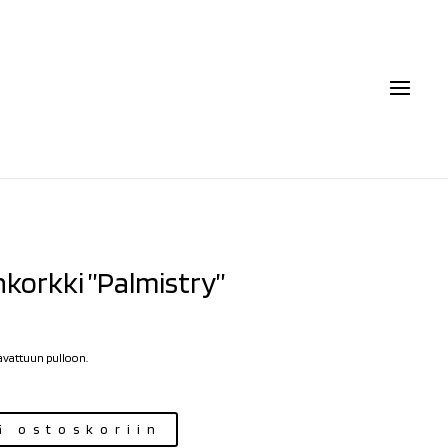
nkorkki ”Palmistry”
avattuun pulloon.
ä ostoskoriin