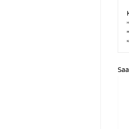
H
M
K
Saa