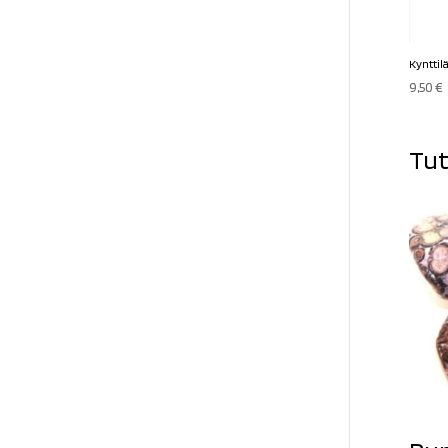
Kynttil
9,50
€
Tut