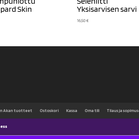
mpuhiottu
Seleniitti
pard Skin
Yksisarvisen sarvi
16,50
€
n Akan tuotteet
Ostoskori
Kassa
Oma tili
Tilaus ja sopimu
ess