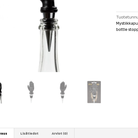
määrä
Tuotetunnu
Mystiikkapu
bottle stop
vaus
Lisätiedot
Arviot (0)