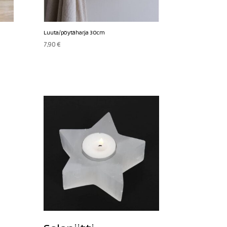
Luuta/pöytäharja 30cm
7,90
€