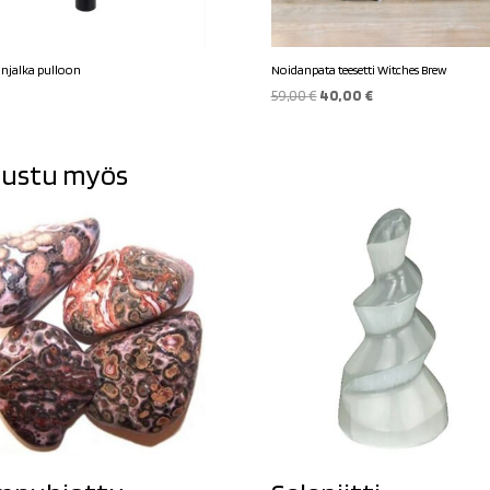
änjalka pulloon
Noidanpata teesetti Witches Brew
Alkuperäinen
Nykyinen
59,00
€
40,00
€
hinta
hinta
oli:
on:
ustu myös
59,00 €.
40,00 €.