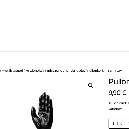
/
Mystiikkapuoti
/
Keittiönoita
/
Purkit, pullot, korit ja luudat
/ Pullonkorkki ”Palmistry”
Pullo
9,90
€
Pullonkorkki 
Varastossa
Pullonkorkki
Lisä
"Palmistry"