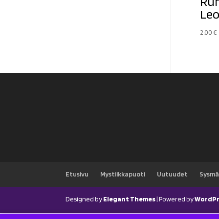
Ru
Leo
2,00
€
Etusivu
Mystiikkapuoti
Uutuudet
Sysmä
Designed by
Elegant Themes
| Powered by
WordPr