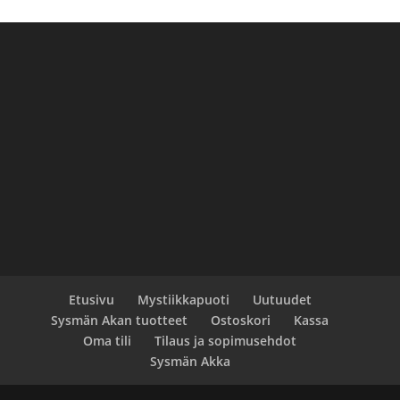
Etusivu
Mystiikkapuoti
Uutuudet
Sysmän Akan tuotteet
Ostoskori
Kassa
Oma tili
Tilaus ja sopimusehdot
Sysmän Akka