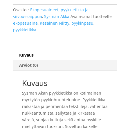
määrä
Osastot:
Ekopesuaineet, pyykkietikka ja
siivoussaippua
,
Sysmän Akka
Avainsanat tuotteelle
ekopesuaine
,
Kesäinen Niitty
,
pyykinpesu
,
pyykkietikka
Kuvaus
Arviot (0)
Kuvaus
Sysmän Akan pyykkietikka on kotimainen
myrkytön pyykinhuuhteluaine. Pyykkietikka
raikastaa ja pehmentää tekstiilejä, vähentää
nukkaantumista, säilyttää ja kirkastaa
värejä, suojaa kuituja sekä antaa pyykille
miellyttävän tuoksun. Soveltuu kaikelle