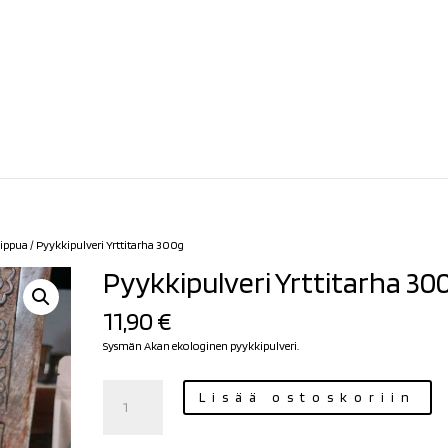
aippua
/ Pyykkipulveri Yrttitarha 300g
Pyykkipulveri Yrttitarha 30
11,90
€
Sysmän Akan ekologinen pyykkipulveri.
Pyykkipulveri
Lisää ostoskoriin
Yrttitarha
300g