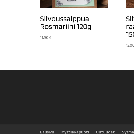
Siivoussaippua
Si
Rosmariini 120g
ra
15
11,90
€
15,0
Etusivu
Mystiikkapuoti
Uutuudet
Sysmä