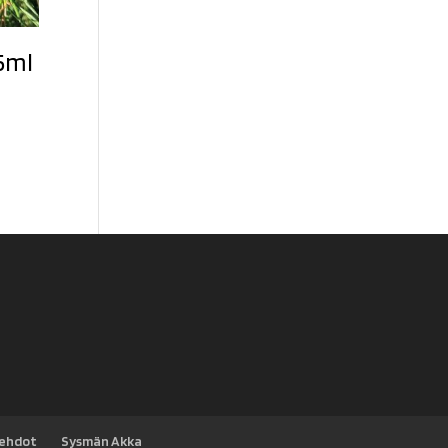
5ml
sehdot
Sysmän Akka