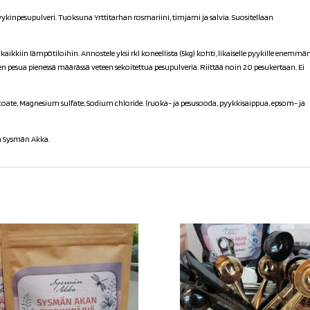
inpesupulveri. Tuoksuna Yrttitarhan rosmariini, timjami ja salvia. Suositellaan
kaikkiin lämpötiloihin. Annostele yksi rkl koneellista (5kg) kohti, likaiselle pyykille enemmä
en pesua pienessä määrässä veteen sekoitettua pesupulveria. Riittää noin 20 pesukertaan. Ei
ate, Magnesium sulfate, Sodium chloride. (ruoka- ja pesusooda, pyykkisaippua, epsom- ja
a Sysmän Akka.