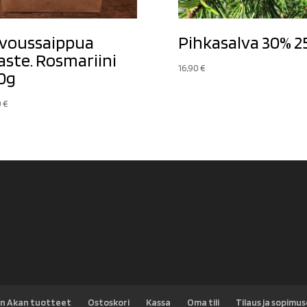
ivoussaippua
Pihkasalva 30% 2
aste. Rosmariini
16,90
€
0g
0
€
n Akan tuotteet
Ostoskori
Kassa
Oma tili
Tilaus ja sopimu