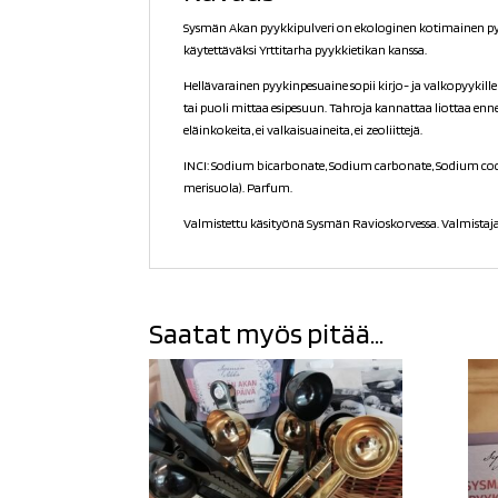
Sysmän Akan pyykkipulveri on ekologinen kotimainen pyyk
käytettäväksi Yrttitarha pyykkietikan kanssa.
Hellävarainen pyykinpesuaine sopii kirjo- ja valkopyykille 
tai puoli mittaa esipesuun. Tahroja kannattaa liottaa enn
eläinkokeita, ei valkaisuaineita, ei zeoliittejä.
INCI: Sodium bicarbonate, Sodium carbonate, Sodium coco
merisuola). Parfum.
Valmistettu käsityönä Sysmän Ravioskorvessa. Valmistaj
Saatat myös pitää...