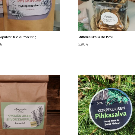
ipulveri tuoksuton 150g
Mittalusikka kulta 15ml
€
5,90
€