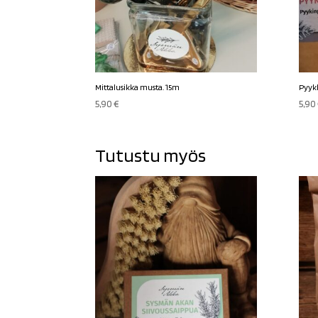
Mittalusikka musta. 15m
Pyykk
5,90
€
5,90
Tutustu myös