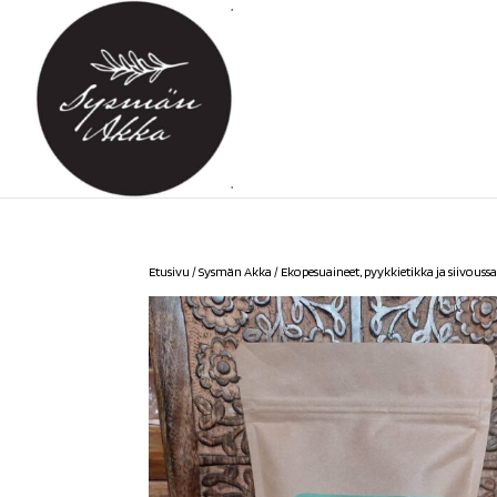
Etusivu
/
Sysmän Akka
/
Ekopesuaineet, pyykkietikka ja siivouss