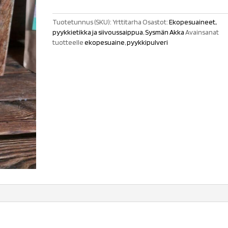
määrä
Tuotetunnus (SKU):
Yrttitarha
Osastot:
Ekopesuaineet,
pyykkietikka ja siivoussaippua
,
Sysmän Akka
Avainsanat
tuotteelle
ekopesuaine
,
pyykkipulveri