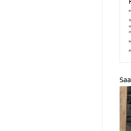
P
T
u
m
K
P
Saa