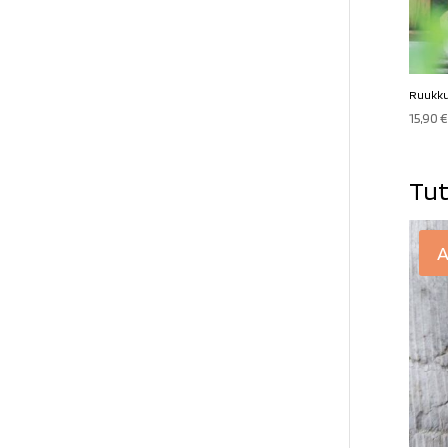
Ruukku 
15,90
€
Tut
A