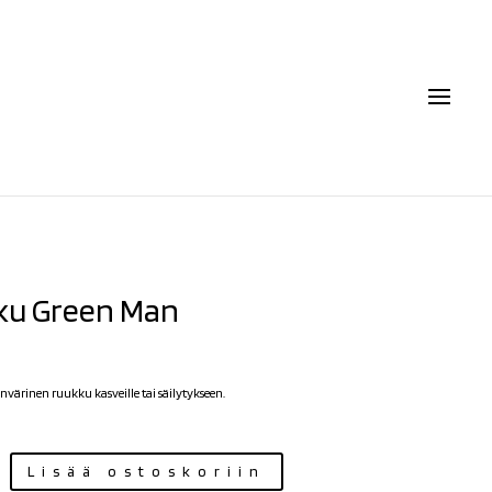
ku Green Man
nvärinen ruukku kasveille tai säilytykseen.
Lisää ostoskoriin