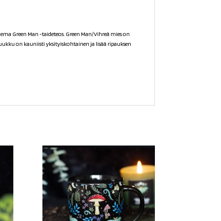
telema Green Man -taideteos. Green Man/Vihreä mies on
ukku on kauniisti yksityiskohtainen ja lisää ripauksen