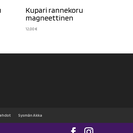
u
Kupari rannekoru
magneettinen
12,00
€
sehdot
Sysmän Akka