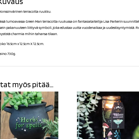
Kuvaus
ronssinvärinen terracotta ruukku.
ässä lumoavassa Green Man terracotta ruukussa on fantasiataiteilija Lisa Parkerin suunnit
sein pakanuuteen liittyvä symboli, joka edustaa uutta vuodenaikaa ja uudestisyntymistä. Ru
ystistä charmia mihin tahansa tilaan.
oko 16.5cm x 12.5cm X 12.5cm.
aino 730g.
tat myös pitää...