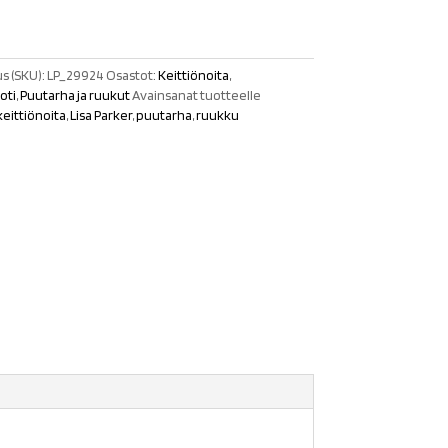
s (SKU):
LP_29924
Osastot:
Keittiönoita
,
oti
,
Puutarha ja ruukut
Avainsanat tuotteelle
keittiönoita
,
Lisa Parker
,
puutarha
,
ruukku