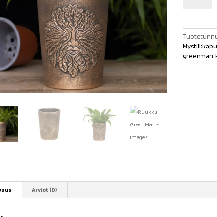
Man
määrä
Tuotetunnu
Mystiikkapu
greenman
,
vaus
Arviot (0)