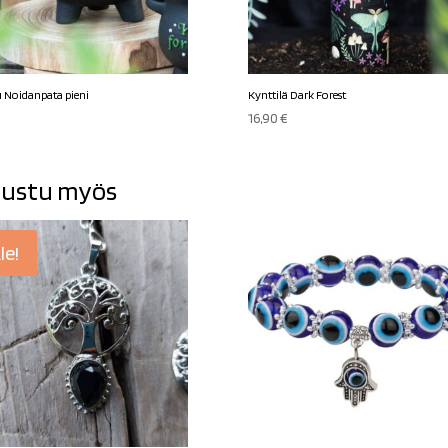
Noidanpata pieni
Kynttilä Dark Forest
16,90
€
ustu myös
le!