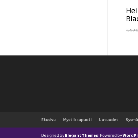
Hei
Bla
15,90
€
Etusivu
Mystiikkapuoti
Uutuudet
Sysmä
Designed by
Elegant Themes
| Powered by
WordPr