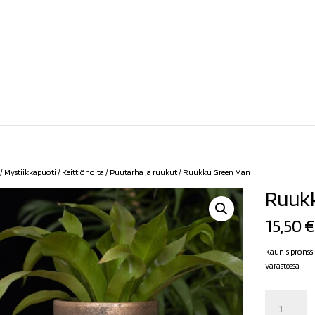
/
Mystiikkapuoti
/
Keittiönoita
/
Puutarha ja ruukut
/ Ruukku Green Man
Ruuk
15,50
€
Kaunis pronssi
Varastossa
Ruukku
Green