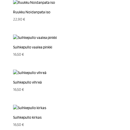
Ruukku Noidanpata iso
22,90
€
Suihkepullo vaalea pinkki
16,50
€
Suihkepullo vihreä
16,50
€
Suihkepullo kirkas
16,50
€