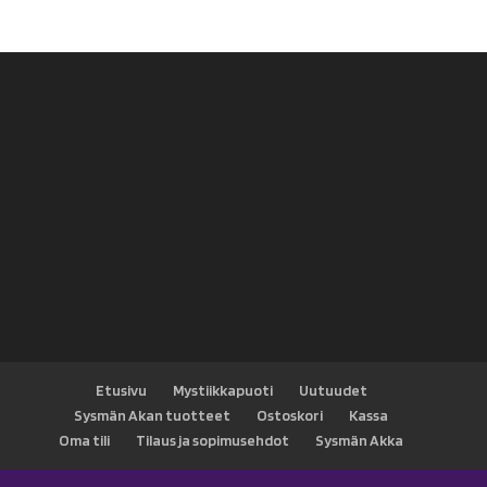
Etusivu
Mystiikkapuoti
Uutuudet
Sysmän Akan tuotteet
Ostoskori
Kassa
Oma tili
Tilaus ja sopimusehdot
Sysmän Akka