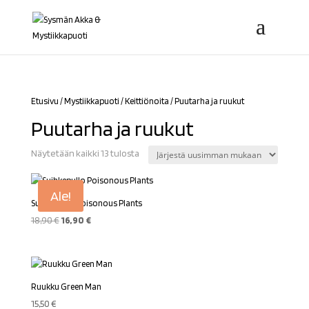
Etusivu
/
Mystiikkapuoti
/
Keittiönoita
/ Puutarha ja ruukut
Puutarha ja ruukut
Sorted
Näytetään kaikki 13 tulosta
by
latest
Ale!
Suihkepullo Poisonous Plants
Alkuperäinen
Nykyinen
18,90
€
16,90
€
hinta
hinta
oli:
on:
18,90 €.
16,90 €.
Ruukku Green Man
15,50
€