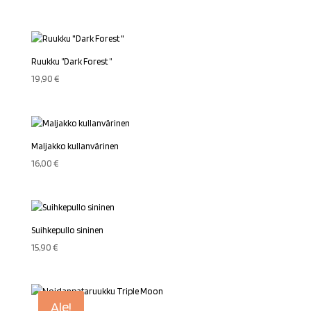
Ruukku ”Dark Forest ”
19,90
€
Maljakko kullanvärinen
16,00
€
Suihkepullo sininen
15,90
€
Ale!