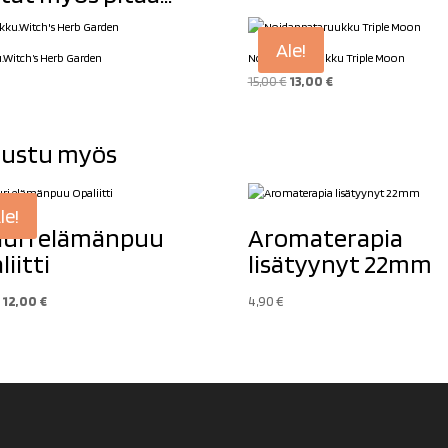
Ale!
Witch’s Herb Garden
Noidanpataruukku Triple Moon
Alkuperäinen
Nykyinen
15,00
€
13,00
€
hinta
hinta
oli:
on:
ustu myös
15,00 €.
13,00 €.
le!
luri elämänpuu
Aromaterapia
liitti
lisätyynyt 22mm
Alkuperäinen
Nykyinen
12,00
€
4,90
€
hinta
hinta
oli:
on:
15,90 €.
12,00 €.