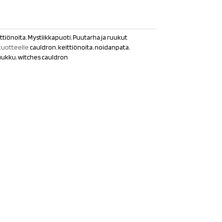
ttiönoita
,
Mystiikkapuoti
,
Puutarha ja ruukut
tuotteelle
cauldron
,
keittiönoita
,
noidanpata
,
uukku
,
witches cauldron