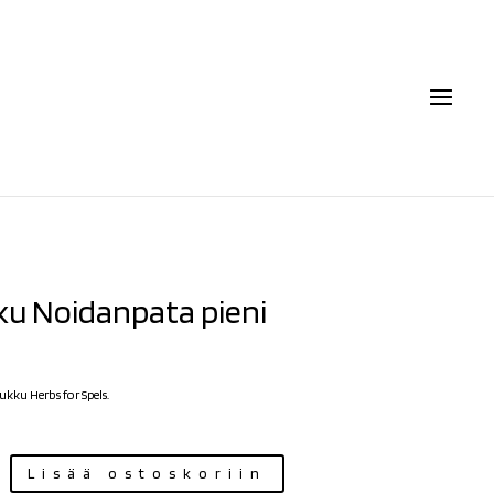
u Noidanpata pieni
kku Herbs for Spels.
Lisää ostoskoriin