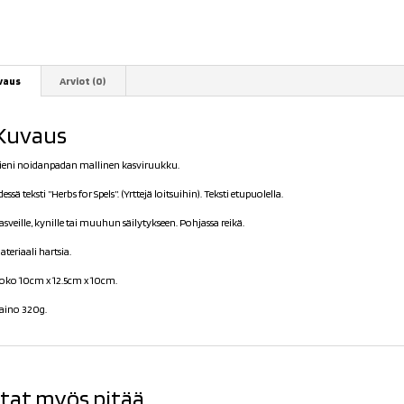
vaus
Arviot (0)
Kuvaus
ieni noidanpadan mallinen kasviruukku.
dessä teksti ”Herbs for Spels”. (Yrttejä loitsuihin). Teksti etupuolella.
asveille, kynille tai muuhun säilytykseen. Pohjassa reikä.
ateriaali hartsia.
oko 10cm x 12.5cm x 10cm.
aino 320g.
tat myös pitää...