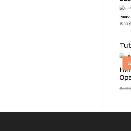
Ruukku.
15,90
€
Tut
A
Hei
Opa
15,90
€