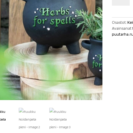
pieni
määrä
Osastot:
Kei
Avainsanat 
puutarha
,
r