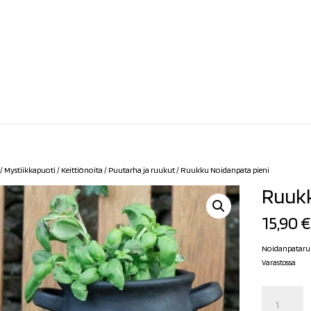
/
Mystiikkapuoti
/
Keittiönoita
/
Puutarha ja ruukut
/ Ruukku Noidanpata pieni
Ruukk
15,90
€
Noidanpataruu
Varastossa
Ruukku
Noidanpata