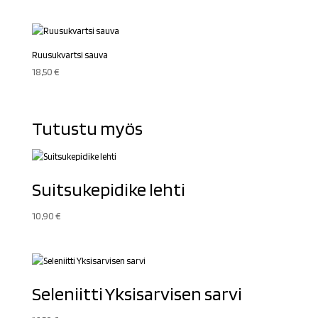
Ruusukvartsi sauva
18,50
€
Tutustu myös
Suitsukepidike lehti
10,90
€
Seleniitti Yksisarvisen sarvi