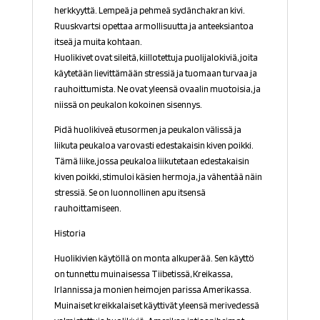
herkkyyttä. Lempeä ja pehmeä sydänchakran kivi.
Ruuskvartsi opettaa armollisuutta ja anteeksiantoa
itseä ja muita kohtaan.
Huolikivet ovat sileitä, kiillotettuja puolijalokiviä, joita
käytetään lievittämään stressiä ja tuomaan turvaa ja
rauhoittumista. Ne ovat yleensä ovaalin muotoisia, ja
niissä on peukalon kokoinen sisennys.
Pidä huolikiveä etusormen ja peukalon välissä ja
liikuta peukaloa varovasti edestakaisin kiven poikki.
Tämä liike, jossa peukaloa liikutetaan edestakaisin
kiven poikki, stimuloi käsien hermoja, ja vähentää näin
stressiä. Se on luonnollinen apu itsensä
rauhoittamiseen.
Historia
Huolikivien käytöllä on monta alkuperää. Sen käyttö
on tunnettu muinaisessa Tiibetissä, Kreikassa,
Irlannissa ja monien heimojen parissa Amerikassa.
Muinaiset kreikkalaiset käyttivät yleensä merivedessä