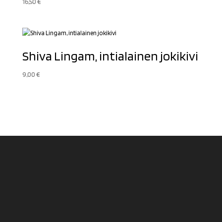
16,50
€
Shiva Lingam, intialainen jokikivi
9,00
€