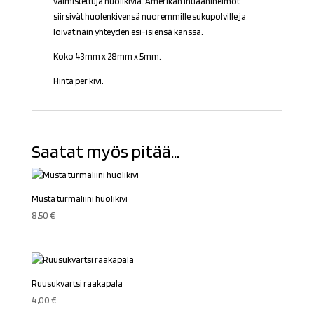
valmistettuja huolikiviä. Amerikan intiaaniheimot
siirsivät huolenkivensä nuoremmille sukupolville ja
loivat näin yhteyden esi-isiensä kanssa.
Koko 43mm x 28mm x 5mm.
Hinta per kivi.
Saatat myös pitää...
Musta turmaliini huolikivi
8,50
€
Ruusukvartsi raakapala
4,00
€