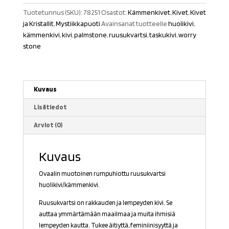
Tuotetunnus (SKU):
78251
Osastot:
Kämmenkivet
,
Kivet
,
Kivet
ja Kristallit
,
Mystiikkapuoti
Avainsanat tuotteelle
huolikivi
,
kämmenkivi
,
kivi
,
palmstone
,
ruusukvartsi
,
taskukivi
,
worry
stone
Kuvaus
Lisätiedot
Arviot (0)
Kuvaus
Ovaalin muotoinen rumpuhiottu ruusukvartsi
huolikivi/kämmenkivi.
Ruusukvartsi on rakkauden ja lempeyden kivi. Se
auttaa ymmärtämään maailmaa ja muita ihmisiä
lempeyden kautta. Tukee äitiyttä, feminiinisyyttä ja