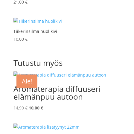
21,00
€
Tiikerinsilmä huolikivi
10,00
€
Tutustu myös
Ale!
Aromaterapia diffuuseri
elämänpuu autoon
Alkuperäinen
Nykyinen
14,90
€
10,00
€
hinta
hinta
oli:
on:
14,90 €.
10,00 €.