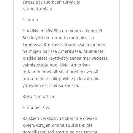
stressiä ja tuomaan turvaa ja
rauhoittumista.
Historia
Huolikivien käytöllä on monta alkuperää.
Sen käyttö on tunnettu muinaisessa
Tiibetissä, Kreikassa, Irlannissa ja monien
heimojen parissa Amerikassa. Muinaiset
kreikkalaiset käyttivät yleensä merivedessä
valmistettuja huolikiviä. Amerikan
intiaaniheimot siirsivät huolenkivensä
nuoremmille sukupolville ja loivat näin
yhteyden esi-isiensä kanssa.
Koko 4cm x 1 cm.
Hinta per kivi.
Kaikkien verkkosivustollamme olevien
kivien/korujen ominaisuuksia ei ole
tieteellisesti todistettu; ne perustuvat