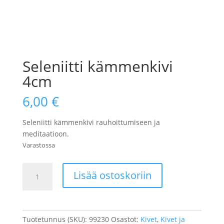
Seleniitti kämmenkivi
4cm
6,00
€
Seleniitti kämmenkivi rauhoittumiseen ja
meditaatioon.
Varastossa
Seleniitti
Lisää ostoskoriin
kämmenkivi
4cm
määrä
Tuotetunnus (SKU):
99230
Osastot:
Kivet
,
Kivet ja