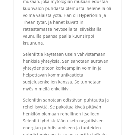
mukaan, joka mytologian mukaan edustaa
kuunvalon puhdasta olemusta. Selenellä oli
voima valaista yötä. Hän oli Hyperionin ja
Thean tytär, ja hänet kuvattiin
ratsastamassa hevosella tai siivekkäillä
vaunuilla päänsä päällä kuunsirppi
kruununa.
Seleniittiä käytetään usein vahvistamaan
henkisiä yhteyksiä. Sen sanotaan auttavan
yhteydenpitoon korkeampiin voimiin ja
helpottavan kommunikaatiota
suojelusenkelien kanssa. Se tunnetaan
myös nimellä enkelikivi.
Seleniitin sanotaan edistävän puhtautta ja
rehellisyyttä. Se pakottaa kiveä pitävän
henkilön olemaan rehellinen itselleen.
Seleniitti yhdistetään usein negatiivisen
energian puhdistamiseen ja tunteiden
puhdistamiseen, ja se on suosittu työkalu