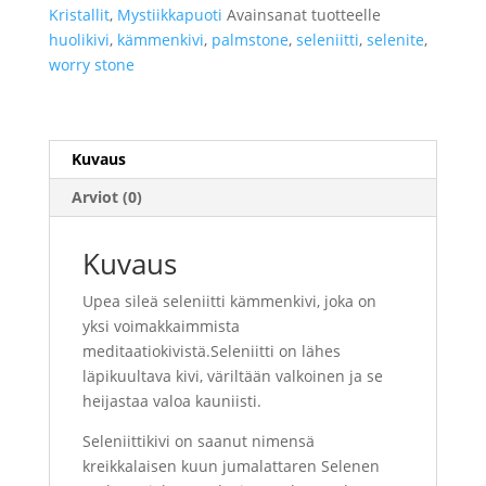
Kristallit
,
Mystiikkapuoti
Avainsanat tuotteelle
huolikivi
,
kämmenkivi
,
palmstone
,
seleniitti
,
selenite
,
worry stone
Kuvaus
Arviot (0)
Kuvaus
Upea sileä seleniitti kämmenkivi, joka on
yksi voimakkaimmista
meditaatiokivistä.Seleniitti on lähes
läpikuultava kivi, väriltään valkoinen ja se
heijastaa valoa kauniisti.
Seleniittikivi on saanut nimensä
kreikkalaisen kuun jumalattaren Selenen