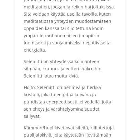
meditaation, joogan ja reikin harjoituksissa.
Sitä voidaan käyttää useilla tavoilla, kuten
meditaatiossa yhteyden muodostamiseen
oppaiden kanssa tai sijoitettuna kodin
ympärille rauhanomaisen ilmapiirin
luomiseksi ja suojaamiseksi negatiiviselta
energialta.
Seleniitti on yhteydessä kolmanteen
silmään, kruunu- ja eetterichakroihin.
Seleniitti lataa muita kiviä.
Hoito: Seleniitti on pehmeä ja herkkä
kristalli, joka tulee pitää kuivana ja
puhdistaa energeettisesti, ei vedellä, jotta
sen eheys ja värähtelyominaisuudet
säilyvät.
Kämmen/huolikivet ovat sileitä, kiillotettuja
puolijalokiviä, joita käytetään lievittämään