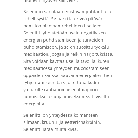
monesti myös enklikiveksi.
Seleniitin sanotaan edistävän puhtautta ja
rehellisyyttä. Se pakottaa kiveä pitävän
henkilön olemaan rehellinen itselleen.
Seleniitti yhdistetään usein negatiivisen
energian puhdistamiseen ja tunteiden
puhdistamiseen, ja se on suosittu työkalu
meditaation, joogan ja reikin harjoituksissa.
Sitä voidaan käyttää useilla tavoilla, kuten
meditaatiossa yhteyden muodostamiseen
oppaiden kanssa; sauvana energiakenttien
tyhjentämiseen tai sijoitettuna kodin
ympärille rauhanomaisen ilmapiirin
luomiseksi ja suojaamiseksi negatiiviselta
energialta.
Seleniitti on yhteydessä kolmanteen
silmään, kruunu- ja eetterichakroihin.
Seleniitti lataa muita kiviä.