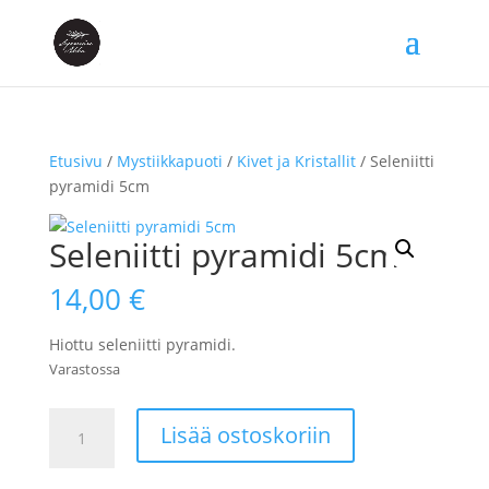
Etusivu
/
Mystiikkapuoti
/
Kivet ja Kristallit
/ Seleniitti
pyramidi 5cm
Seleniitti pyramidi 5cm
14,00
€
Hiottu seleniitti pyramidi.
Varastossa
Seleniitti
Lisää ostoskoriin
pyramidi
5cm