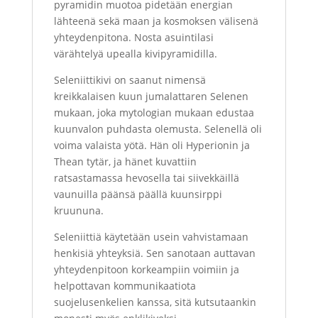
pyramidin muotoa pidetään energian
lähteenä sekä maan ja kosmoksen välisenä
yhteydenpitona. Nosta asuintilasi
värähtelyä upealla kivipyramidilla.
Seleniittikivi on saanut nimensä
kreikkalaisen kuun jumalattaren Selenen
mukaan, joka mytologian mukaan edustaa
kuunvalon puhdasta olemusta. Selenellä oli
voima valaista yötä. Hän oli Hyperionin ja
Thean tytär, ja hänet kuvattiin
ratsastamassa hevosella tai siivekkäillä
vaunuilla päänsä päällä kuunsirppi
kruununa.
Seleniittiä käytetään usein vahvistamaan
henkisiä yhteyksiä. Sen sanotaan auttavan
yhteydenpitoon korkeampiin voimiin ja
helpottavan kommunikaatiota
suojelusenkelien kanssa, sitä kutsutaankin