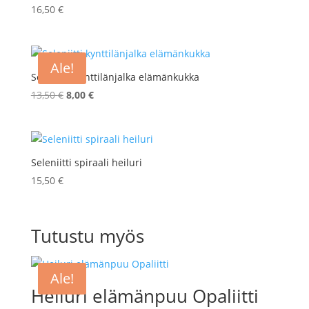
16,50
€
Ale!
Seleniitti kynttilänjalka elämänkukka
Alkuperäinen
Nykyinen
13,50
€
8,00
€
hinta
hinta
oli:
on:
13,50 €.
8,00 €.
Seleniitti spiraali heiluri
15,50
€
Tutustu myös
Ale!
Heiluri elämänpuu Opaliitti