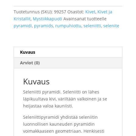
määrä
Tuotetunnus (SKU):
99257
Osastot:
Kivet
,
Kivet ja
Kristallit
,
Mystiikkapuoti
Avainsanat tuotteelle
pyramidi
,
pyramids
,
rumpuhiottu
,
seleniitti
,
selenite
Kuvaus
Arviot (0)
Kuvaus
Seleniitti pyramidi. Seleniitti on lähes
läpikuultava kivi, väriltään valkoinen ja se
heijastaa valoa kauniisti.
Seleniittipyramidi yhdistää seleniitin
luonnollisen kauneuden pyramidin
voimakkaaseen geometriaan. Henkisesti