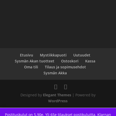
Etusivu
Mystiikkapuoti
Uutuudet
Sysmän Akan tuotteet
Ostoskori
Kassa
Oma tili
Tilaus ja sopimusehdot
Sysmän Akka
Designed by
Elegant Themes
| Powered by
WordPress
Postituskulut on 5.90e. Yli 65e tilaukset postikuluitta. Klarnan