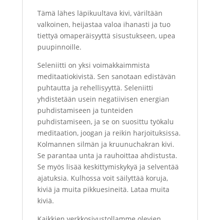
Tämä lähes läpikuultava kivi, väriltään
valkoinen, heijastaa valoa ihanasti ja tuo
tiettyä omaperäisyyttä sisustukseen, upea
puupinnoille.
Seleniitti on yksi voimakkaimmista
meditaatiokivistä. Sen sanotaan edistävän
puhtautta ja rehellisyyttä. Seleniitti
yhdistetään usein negatiivisen energian
puhdistamiseen ja tunteiden
puhdistamiseen, ja se on suosittu työkalu
meditaation, joogan ja reikin harjoituksissa.
Kolmannen silmän ja kruunuchakran kivi.
Se parantaa unta ja rauhoittaa ahdistusta.
Se myös lisää keskittymiskykyä ja selventää
ajatuksia. Kulhossa voit säilyttää koruja,
kiviä ja muita pikkuesineitä. Lataa muita
kiviä.
Kaikkien verkkosivustollamme olevien