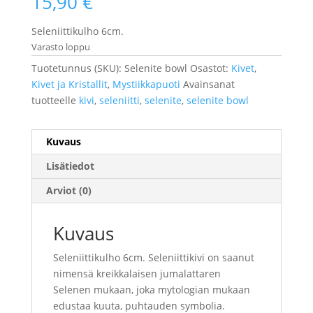
15,90
€
Seleniittikulho 6cm.
Varasto loppu
Tuotetunnus (SKU):
Selenite bowl
Osastot:
Kivet
,
Kivet ja Kristallit
,
Mystiikkapuoti
Avainsanat
tuotteelle
kivi
,
seleniitti
,
selenite
,
selenite bowl
Kuvaus
Lisätiedot
Arviot (0)
Kuvaus
Seleniittikulho 6cm. Seleniittikivi on saanut
nimensä kreikkalaisen jumalattaren
Selenen mukaan, joka mytologian mukaan
edustaa kuuta, puhtauden symbolia.