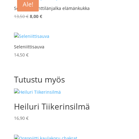
Ale!
Seleniitti kynttilänjalka elämänkukka
Alkuperäinen
Nykyinen
13,50
€
8,00
€
hinta
hinta
oli:
on:
13,50 €.
8,00 €.
Seleniittisauva
14,50
€
Tutustu myös
Heiluri Tiikerinsilmä
16,90
€