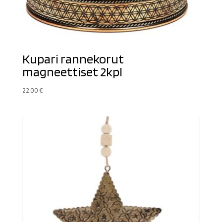
Kupari rannekorut
magneettiset 2kpl
22,00
€