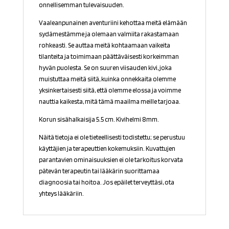
onnellisemman tulevaisuuden.
Vaaleanpunainen aventuriini kehottaa meitä elämään
sydämestämme ja olemaan valmiita rakastamaan
rohkeasti. Se auttaa meitä kohtaamaan vaikeita
tilanteita ja toimimaan päättäväisesti korkeimman
hyvän puolesta. Se on suuren viisauden kivi, joka
muistuttaa meitä siitä, kuinka onnekkaita olemme
yksinkertaisesti siitä, että olemme elossa ja voimme
nauttia kaikesta, mitä tämä maailma meille tarjoaa.
Korun sisähalkaisija 5.5 cm. Kivihelmi 8mm.
Näitä tietoja ei ole tieteellisesti todistettu; se perustuu
käyttäjien ja terapeuttien kokemuksiin. Kuvattujen
parantavien ominaisuuksien ei ole tarkoitus korvata
pätevän terapeutin tai lääkärin suorittamaa
diagnoosia tai hoitoa. Jos epäilet terveyttäsi, ota
yhteys lääkäriin.