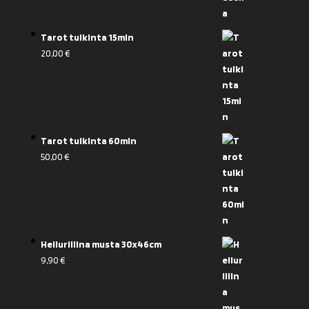
Tarot tulkinta 15min
20,00
€
Tarot tulkinta 60min
50,00
€
Heiluriliina musta 30x46cm
9,90
€