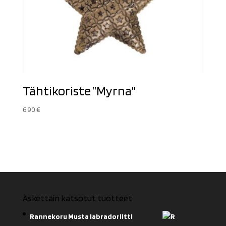
Tähtikoriste ”Myrna”
6,90
€
Äskettäin katsotut tuotteet
Rannekoru Musta labradoriitti