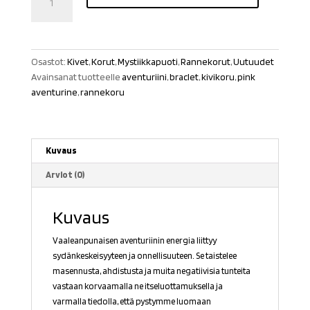
aventuriini
rannekoru
määrä
Osastot:
Kivet
,
Korut
,
Mystiikkapuoti
,
Rannekorut
,
Uutuudet
Avainsanat tuotteelle
aventuriini
,
braclet
,
kivikoru
,
pink
aventurine
,
rannekoru
Kuvaus
Arviot (0)
Kuvaus
Vaaleanpunaisen aventuriinin energia liittyy
sydänkeskeisyyteen ja onnellisuuteen. Se taistelee
masennusta, ahdistusta ja muita negatiivisia tunteita
vastaan korvaamalla ne itseluottamuksella ja
varmalla tiedolla, että pystymme luomaan