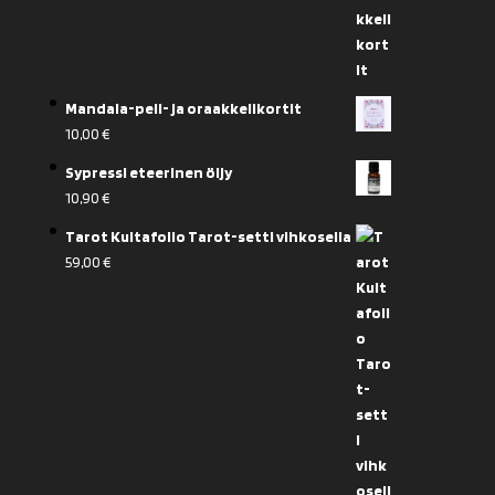
Mandala-peli- ja oraakkelikortit
10,00
€
Sypressi eteerinen öljy
10,90
€
Tarot Kultafolio Tarot-setti vihkosella
59,00
€