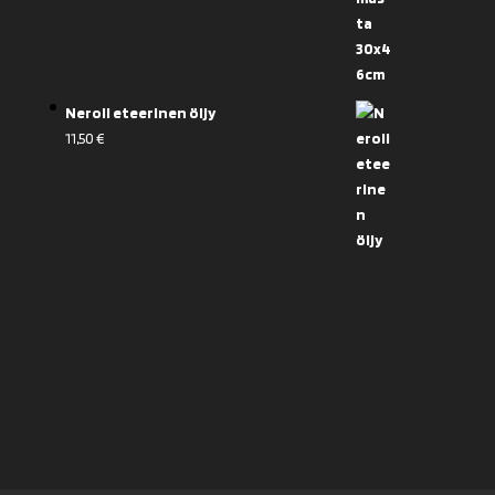
Neroli eteerinen öljy
11,50
€