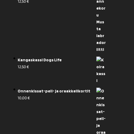
12,50
€
Kangaskassi Dogs Life
12,50
€
Onnenkissat-peli- ja oraakkelikortit
10,00
€