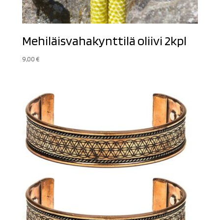
Mehiläisvahakynttilä oliivi 2kpl
9,00
€