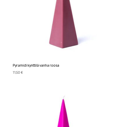
Pyramidi kynttilä vanha roosa
11,50
€