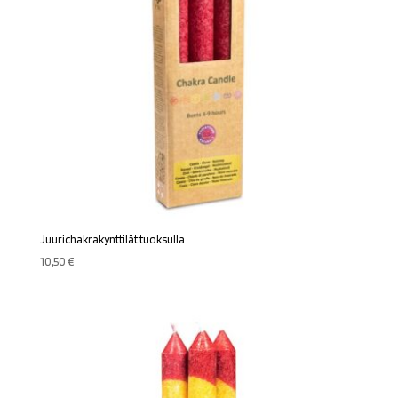
Juurichakrakynttilät tuoksulla
10,50
€