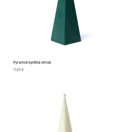
Pyramidi kynttilä vihreä
11,50
€