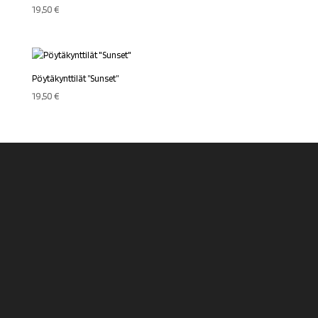
19,50
€
Pöytäkynttilät ”Sunset”
19,50
€