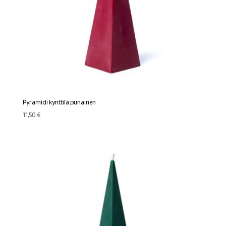
Pyramidi kynttilä punainen
11,50
€