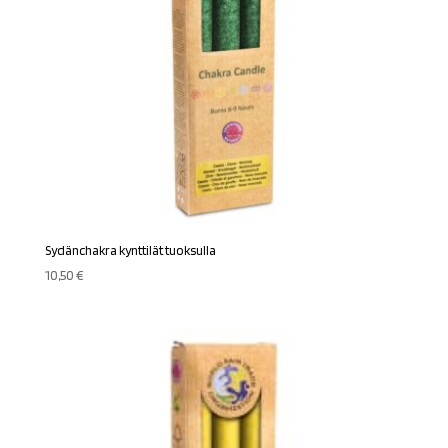
Sydänchakra kynttilät tuoksulla
10,50
€