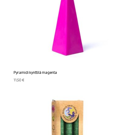
Pyramidi kynttilä magenta
11,50
€