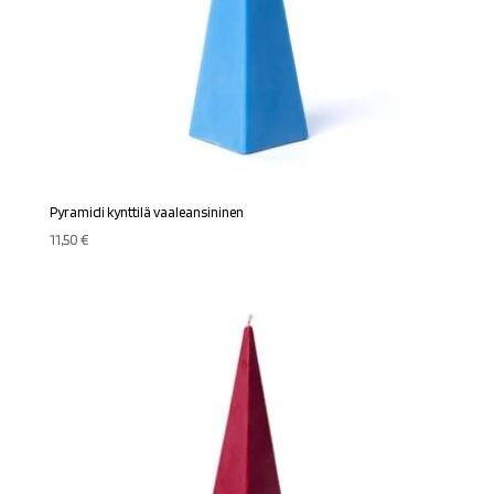
Pyramidi kynttilä vaaleansininen
11,50
€