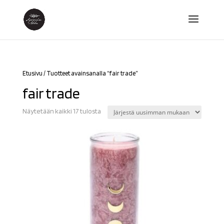
Etusivu
/ Tuotteet avainsanalla “fair trade”
fair trade
Sorted
Näytetään kaikki 17 tulosta
by
latest