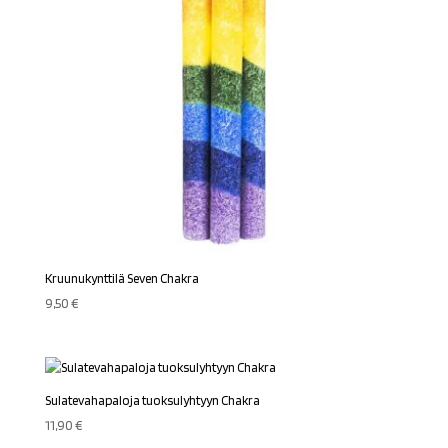
Kruunukynttilä Seven Chakra
9,50
€
Sulatevahapaloja tuoksulyhtyyn Chakra
11,90
€