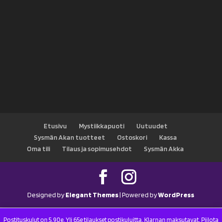
Etusivu
Mystiikkapuoti
Uutuudet
Sysmän Akan tuotteet
Ostoskori
Kassa
Oma tili
Tilaus ja sopimusehdot
Sysmän Akka
Designed by
Elegant Themes
| Powered by
WordPress
Postituskulut on 5.90e. Yli 65e tilaukset postikuluitta. Klarnan maksutavat.
Piilota