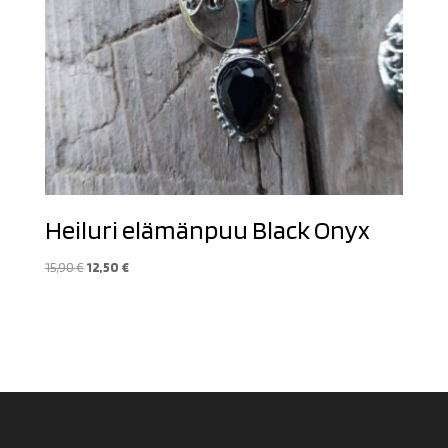
Heiluri elämänpuu Black Onyx
Alkuperäinen
Nykyinen
15,90
€
12,50
€
hinta
hinta
oli:
on:
15,90 €.
12,50 €.