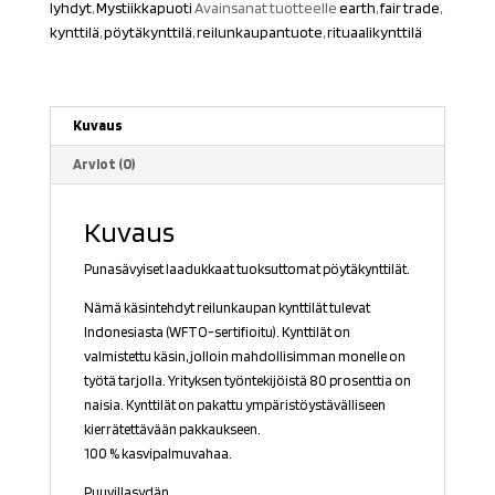
lyhdyt
,
Mystiikkapuoti
Avainsanat tuotteelle
earth
,
fair trade
,
kynttilä
,
pöytäkynttilä
,
reilunkaupantuote
,
rituaalikynttilä
Kuvaus
Arviot (0)
Kuvaus
Punasävyiset laadukkaat tuoksuttomat pöytäkynttilät.
Nämä käsintehdyt reilunkaupan kynttilät tulevat
Indonesiasta (WFTO-sertifioitu). Kynttilät on
valmistettu käsin, jolloin mahdollisimman monelle on
työtä tarjolla. Yrityksen työntekijöistä 80 prosenttia on
naisia. Kynttilät on pakattu ympäristöystävälliseen
kierrätettävään pakkaukseen.
100 % kasvipalmuvahaa.
Puuvillasydän.