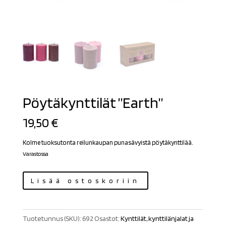
Pöytäkynttilät ”Earth”
19,50
€
Kolme tuoksutonta reilunkaupan punasävyistä pöytäkynttilää.
Varastossa
Pöytäkynttilät
Lisää ostoskoriin
"Earth"
määrä
Tuotetunnus (SKU):
692
Osastot:
Kynttilät, kynttilänjalat ja