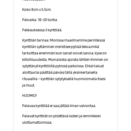
Koko 8cm x 5.5cm.
Paloaika: 18-20 tuntia.
Pakkauksessa 3 kynttilää.
Kynttilän tarinaa: Monissa maailmamme perinteissä
kynttilän syttäminen merkitsee pyhää tekoa,mikä
tarkoittaa enemmän kuin sanat voivat sanoa; kyse on
kiitollisuudesta. Muinaisista ajoista lähtien ihminen on
sytyttänyt kynttilöitä pyhissä paikoissa. Ehkä haluat
aloittaa tai päättää päiväsi tällä yksinkertaisella
rituaalilla – kynttilän sytytyksellä huomioimalla itsesi
ja muut.
HUOMIO!
Palavaa kynttilää ei saa jättää ilman valvontaa.
Palavat kynttilät on pidettävä lasten ja lemmikkien
ulottumattomissa.