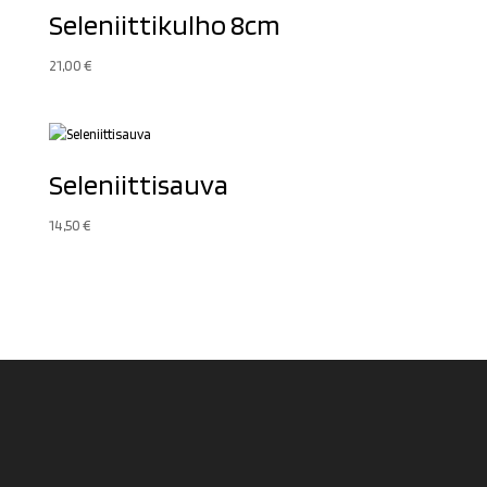
Seleniittikulho 8cm
21,00
€
Seleniittisauva
14,50
€