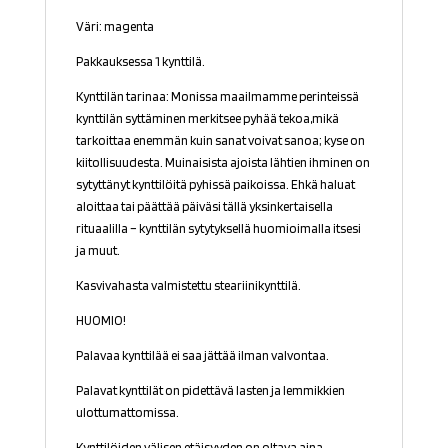
Väri: magenta
Pakkauksessa 1 kynttilä.
Kynttilän tarinaa: Monissa maailmamme perinteissä
kynttilän syttäminen merkitsee pyhää tekoa,mikä
tarkoittaa enemmän kuin sanat voivat sanoa; kyse on
kiitollisuudesta. Muinaisista ajoista lähtien ihminen on
sytyttänyt kynttilöitä pyhissä paikoissa. Ehkä haluat
aloittaa tai päättää päiväsi tällä yksinkertaisella
rituaalilla – kynttilän sytytyksellä huomioimalla itsesi
ja muut.
Kasvivahasta valmistettu steariinikynttilä.
HUOMIO!
Palavaa kynttilää ei saa jättää ilman valvontaa.
Palavat kynttilät on pidettävä lasten ja lemmikkien
ulottumattomissa.
Kynttilöiden välisen etäisyyden on oltava aina