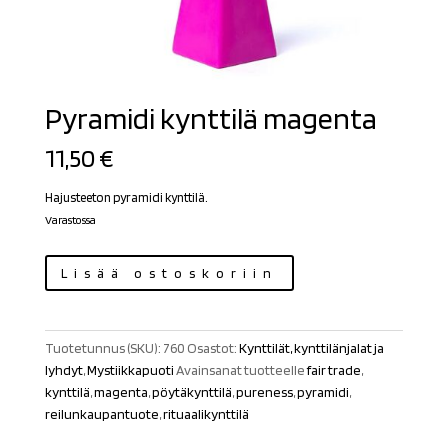
Pyramidi kynttilä magenta
11,50
€
Hajusteeton pyramidi kynttilä.
Varastossa
Pyramidi
Lisää ostoskoriin
kynttilä
magenta
määrä
Tuotetunnus (SKU):
760
Osastot:
Kynttilät, kynttilänjalat ja
lyhdyt
,
Mystiikkapuoti
Avainsanat tuotteelle
fair trade
,
kynttilä
,
magenta
,
pöytäkynttilä
,
pureness
,
pyramidi
,
reilunkaupantuote
,
rituaalikynttilä