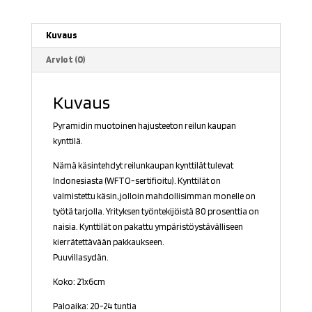
Kuvaus
Arviot (0)
Kuvaus
Pyramidin muotoinen hajusteeton reilun kaupan
kynttilä.
Nämä käsintehdyt reilunkaupan kynttilät tulevat
Indonesiasta (WFTO-sertifioitu). Kynttilät on
valmistettu käsin, jolloin mahdollisimman monelle on
työtä tarjolla. Yrityksen työntekijöistä 80 prosenttia on
naisia. Kynttilät on pakattu ympäristöystävälliseen
kierrätettävään pakkaukseen.
Puuvillasydän.
Koko: 21x6cm
Paloaika: 20-24 tuntia