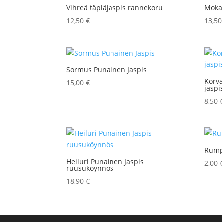
Vihreä täpläjaspis rannekoru
Mokai
12,50
€
13,5
Sormus Punainen Jaspis
Korv
15,00
€
jaspi
8,50
Rump
Heiluri Punainen Jaspis
2,00
ruusuköynnös
18,90
€