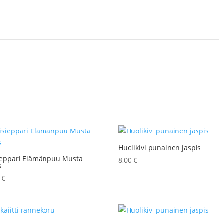
Huolikivi punainen jaspis
ieppari Elämänpuu Musta
8,00
€
s
0
€