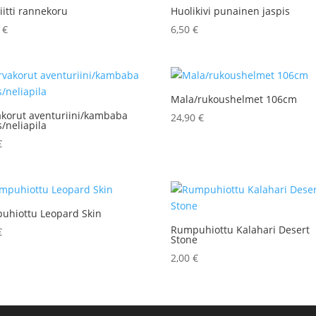
itti rannekoru
Huolikivi punainen jaspis
0
€
6,50
€
Mala/rukoushelmet 106cm
akorut aventuriini/kambaba
24,90
€
s/neliapila
€
uhiottu Leopard Skin
Rumpuhiottu Kalahari Desert
€
Stone
2,00
€