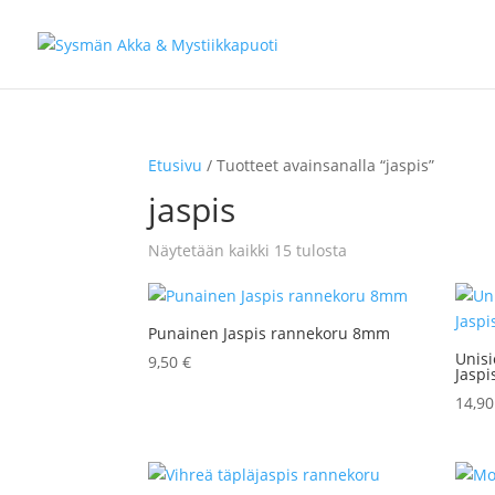
Etusivu
/ Tuotteet avainsanalla “jaspis”
jaspis
Sorted
Näytetään kaikki 15 tulosta
by
latest
Punainen Jaspis rannekoru 8mm
Unis
9,50
€
Jaspi
14,9