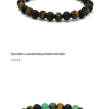
Rannekoru laavakivellä ja tiikerinsilmällä
12,00
€