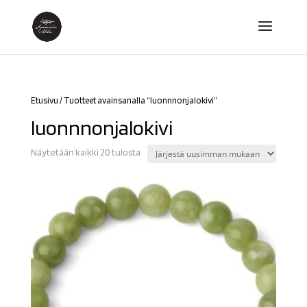
Etusivu
/ Tuotteet avainsanalla “luonnnonjalokivi”
luonnnonjalokivi
Sorted
Näytetään kaikki 20 tulosta
by
latest