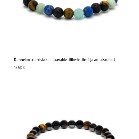
Rannekoru lapis lazuli, laavakivi, tiikerinsilmä ja amatsoniitti
15,50
€