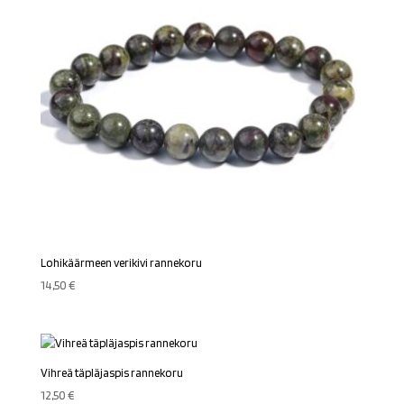
Lohikäärmeen verikivi rannekoru
14,50
€
Vihreä täpläjaspis rannekoru
12,50
€