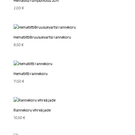
Hematiitti rumpuhiottu 2cm
2,00
€
Hematiitti&ruusukvartsi rannekoru
8,50
€
Hematiitti rannekoru
11,50
€
Rannekoru vihreä jade
10,50
€