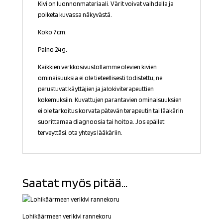
Kivi on luonnonmateriaali. Värit voivat vaihdella ja
poiketa kuvassa näkyvästä.
Koko 7cm.
Paino 24g.
Kaikkien verkkosivustollamme olevien kivien
ominaisuuksia ei ole tieteellisesti todistettu; ne
perustuvat käyttäjien ja jalokiviterapeuttien
kokemuksiin. Kuvattujen parantavien ominaisuuksien
ei ole tarkoitus korvata pätevän terapeutin tai lääkärin
suorittamaa diagnoosia tai hoitoa. Jos epäilet
terveyttäsi, ota yhteys lääkäriin.
Saatat myös pitää...
Lohikäärmeen verikivi rannekoru