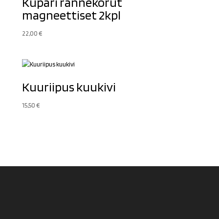
Kupari rannekorut
magneettiset 2kpl
22,00
€
Kuuriipus kuukivi
15,50
€