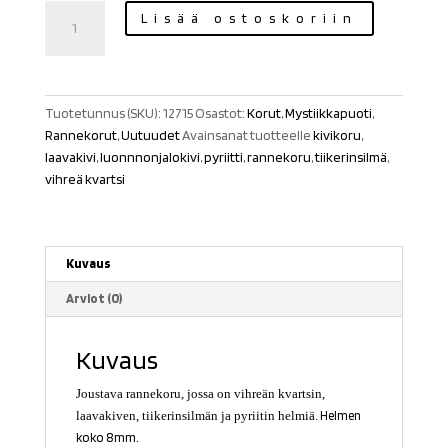
Rannekoru
Lisää ostoskoriin
vihreällä
kvartsilla,
laavakivellä,
tiikerinsilmällä
Tuotetunnus (SKU):
12715
Osastot:
Korut
,
Mystiikkapuoti
,
ja
Rannekorut
,
Uutuudet
Avainsanat tuotteelle
kivikoru
,
pyriitillä
laavakivi
,
luonnnonjalokivi
,
pyriitti
,
rannekoru
,
tiikerinsilmä
,
määrä
vihreä kvartsi
Kuvaus
Arviot (0)
Kuvaus
Joustava rannekoru, jossa on vihreän kvartsin,
laavakiven, tiikerinsilmän ja pyriitin helmiä.
Helmen
koko 8mm.