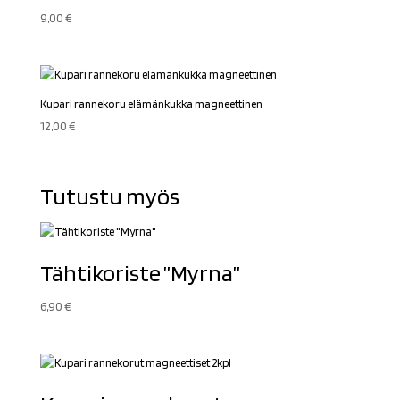
9,00
€
Kupari rannekoru elämänkukka magneettinen
12,00
€
Tutustu myös
Tähtikoriste ”Myrna”
6,90
€