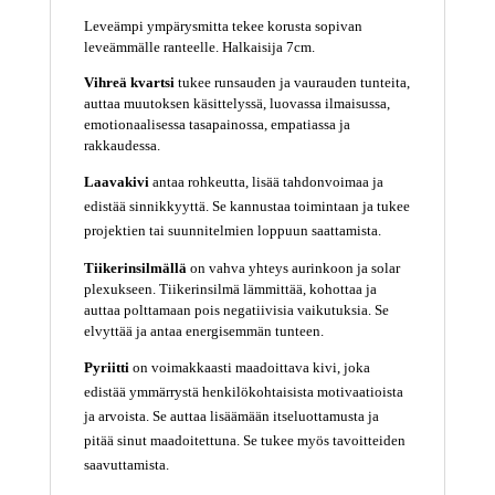
Leveämpi ympärysmitta tekee korusta sopivan
leveämmälle ranteelle.
Halkaisija 7cm.
Vihreä kvartsi
tukee runsauden ja vaurauden tunteita,
auttaa muutoksen käsittelyssä, luovassa ilmaisussa,
emotionaalisessa tasapainossa, empatiassa ja
rakkaudessa.
Laavakivi
antaa rohkeutta, lisää tahdonvoimaa ja
edistää sinnikkyyttä. Se kannustaa toimintaan ja tukee
projektien tai suunnitelmien loppuun saattamista.
Tiikerinsilmä
llä
on vahva yhteys aurinkoon ja solar
plexukseen. Tiikerinsilmä lämmittää, kohottaa ja
auttaa polttamaan pois negatiivisia vaikutuksia. Se
elvyttää ja antaa energisemmän tunteen.
Pyriitti
on voimakkaasti maadoittava kivi, joka
edistää ymmärrystä henkilökohtaisista motivaatioista
ja arvoista. Se auttaa lisäämään itseluottamusta ja
pitää sinut maadoitettuna. Se tukee myös tavoitteiden
saavuttamista.