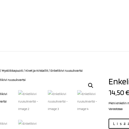
/
Mystiikkapuoti
/
Kivet ja Kristallit
/ Enkelikivi ruusukvartsi
Enkel
14,50
Pieni enkelin 
Varastossa
Enkelikivi
Lisä
ruusukvartsi