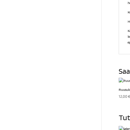
h
K
H
K
k
e
Saa
Ruusukv
12,00
Tut