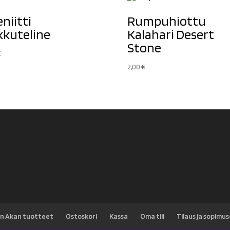
eniitti
Rumpuhiottu
kkuteline
Kalahari Desert
Stone
€
2,00
€
n Akan tuotteet
Ostoskori
Kassa
Oma tili
Tilaus ja sopimu