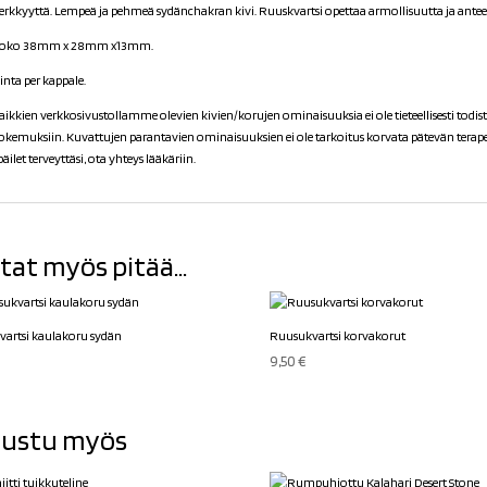
erkkyyttä. Lempeä ja pehmeä sydänchakran kivi. Ruuskvartsi opettaa armollisuutta ja antee
oko 38mm x 28mm x13mm.
inta per kappale.
aikkien verkkosivustollamme olevien kivien/korujen ominaisuuksia ei ole tieteellisesti todiste
okemuksiin. Kuvattujen parantavien ominaisuuksien ei ole tarkoitus korvata pätevän terapeu
päilet terveyttäsi, ota yhteys lääkäriin.
tat myös pitää...
artsi kaulakoru sydän
Ruusukvartsi korvakorut
€
9,50
€
ustu myös