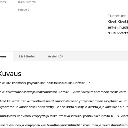
määrä
Tuotetunnu
Kivet
,
Kivet j
enkeli
,
huoli
ruusukvarts
vaus
Lisätiedot
Arviot (0)
Kuvaus
nkelikivi koristeeksi pöydälle, ikkunalle tai käsilaukkuun/taskuun.
nkelit ovat sanansaattajia korkeammista ulottuvuuksista, valmiita antamaan meille varmuu
ämä kaiverretut enkelit auttavat meitä muodostamaan yhteyden omaan suojelusenkeliimme, 
yydämme. Jokainen enkeli on veistetty luonnollisista puolijalokiveistä ja jokaisella on ainut
uusukvartsi vahvistaa lempeyttä ja rakkautta sekä stimuloi positiivisia tunteita. Ruusukvart
e on rakkauden ja lempeyden kivi. Se auttaa ymmärtämään maailmaa ja muita ihmisiä lempey