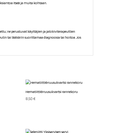
ksiantoa itseä ja muita kohtaan.
ttu; ne perustuvat käyttäjien ja jalokiviterapeuttien
tin tai lääkärin suorittamaa diagnoosia tai hoitoa. Jos
Hematiitti&ruusukvartsi rannekoru
8,50
€