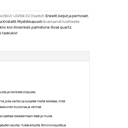
s (SKU):
L009A-02
Osastot:
Enkelit, keijut ja perhoset
,
a Kristallit
,
Mystiikkapuoti
Avainsanat tuotteelle
kivi
,
kivi
,
Kivienkeli
,
palmstone
,
Rose quartz
,
i
,
taskukivi
tta ja henkistä ohjausta.
joka vartioi ja suojelee meitä kaikessa, mitä
laatuinen kuvionsa ja värinsä.
si opettaa rakastamaan itseä ja muita.
den kautta. Tukee äitiyttä, feminiinisyyttä ja