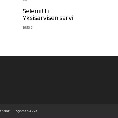
Seleniitti
Yksisarvisen sarvi
16,50
€
sehdot
Sysmän Akka