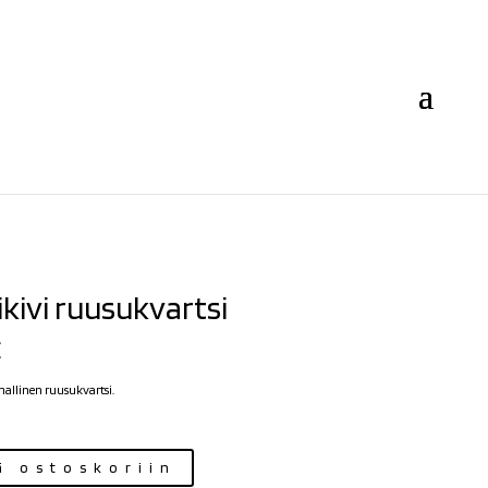
ikivi ruusukvartsi
€
mallinen ruusukvartsi.
ä ostoskoriin