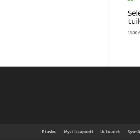
Sel
tui
18,00
Etusivu
Mystiikkapuoti
Uutuudet
Sysmä