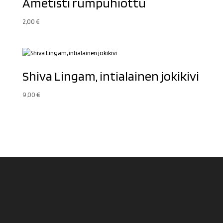
Ametisti rumpuhiottu
2,00
€
Shiva Lingam, intialainen jokikivi
9,00
€