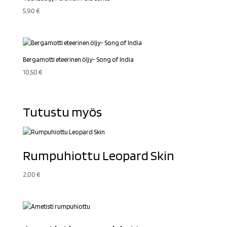
5,90
€
Bergamotti eteerinen öljy- Song of India
10,50
€
Tutustu myös
Rumpuhiottu Leopard Skin
2,00
€