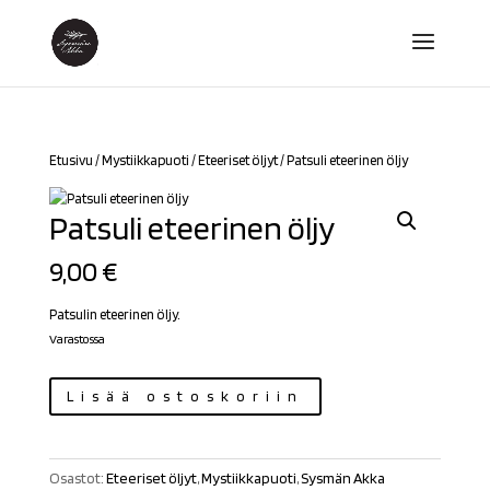
Etusivu
/
Mystiikkapuoti
/
Eteeriset öljyt
/ Patsuli eteerinen öljy
Patsuli eteerinen öljy
9,00
€
Patsulin eteerinen öljy.
Varastossa
Patsuli
Lisää ostoskoriin
eteerinen
öljy
määrä
Osastot:
Eteeriset öljyt
,
Mystiikkapuoti
,
Sysmän Akka