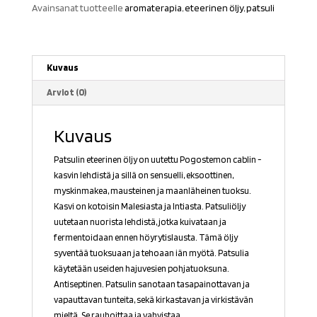
Avainsanat tuotteelle
aromaterapia
,
eteerinen öljy
,
patsuli
Kuvaus
Arviot (0)
Kuvaus
Patsulin eteerinen öljy on uutettu Pogostemon cablin -
kasvin lehdistä ja sillä on sensuelli, eksoottinen,
myskinmakea, mausteinen ja maanläheinen tuoksu.
Kasvi on kotoisin Malesiasta ja Intiasta. Patsuliöljy
uutetaan nuorista lehdistä, jotka kuivataan ja
fermentoidaan ennen höyrytislausta. Tämä öljy
syventää tuoksuaan ja tehoaan iän myötä. Patsulia
käytetään useiden hajuvesien pohjatuoksuna.
Antiseptinen. Patsulin sanotaan tasapainottavan ja
vapauttavan tunteita, sekä kirkastavan ja virkistävän
mieltä. Se rauhoittaa ja vahvistaa.