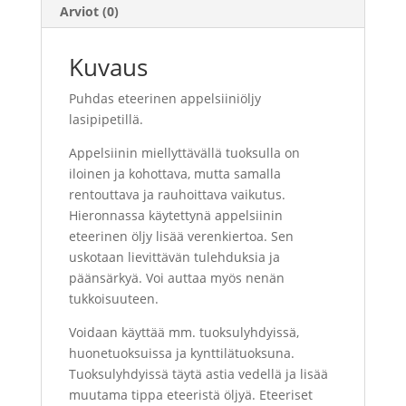
Arviot (0)
Kuvaus
Puhdas eteerinen appelsiiniöljy
lasipipetillä.
Appelsiinin miellyttävällä tuoksulla on
iloinen ja kohottava, mutta samalla
rentouttava ja rauhoittava vaikutus.
Hieronnassa käytettynä appelsiinin
eteerinen öljy lisää verenkiertoa. Sen
uskotaan lievittävän tulehduksia ja
päänsärkyä. Voi auttaa myös nenän
tukkoisuuteen.
Voidaan käyttää mm. tuoksulyhdyissä,
huonetuoksuissa ja kynttilätuoksuna.
Tuoksulyhdyissä täytä astia vedellä ja lisää
muutama tippa eteeristä öljyä. Eteeriset