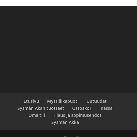
Etusivu
Mystiikkapuoti
Uutuudet
Sysmän Akan tuotteet
Ostoskori
Kassa
Oma tili
Tilaus ja sopimusehdot
Sysmän Akka