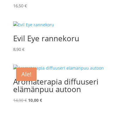
16,50
€
Evil Eye rannekoru
8,90
€
Ale!
Aromaterapia diffuuseri
elämänpuu autoon
Alkuperäinen
Nykyinen
14,90
€
10,00
€
hinta
hinta
oli:
on:
14,90 €.
10,00 €.