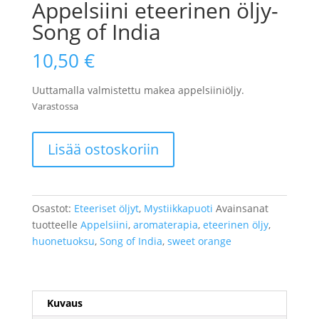
Appelsiini eteerinen öljy-
Song of India
10,50
€
Uuttamalla valmistettu makea appelsiiniöljy.
Varastossa
Appelsiini
Lisää ostoskoriin
eteerinen
öljy-
Song
of
Osastot:
Eteeriset öljyt
,
Mystiikkapuoti
Avainsanat
India
tuotteelle
Appelsiini
,
aromaterapia
,
eteerinen öljy
,
määrä
huonetuoksu
,
Song of India
,
sweet orange
Kuvaus