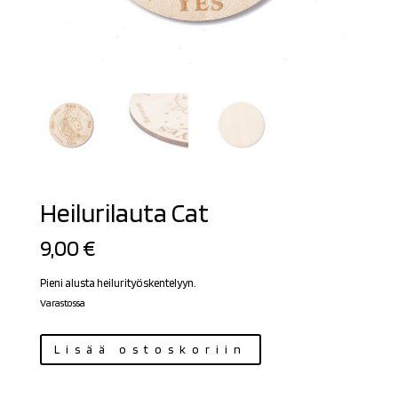
Heilurilauta Cat
9,00
€
Pieni alusta heilurityöskentelyyn.
Varastossa
Heilurilauta
Lisää ostoskoriin
Cat
määrä