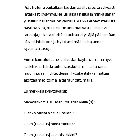
Pidä
heiluria paikallaan laudan päällä ja esitä selkeästi
ja tarkasti kysymys. Heiluri alkaa heilua ja minkä sanan
yli heiluri heilahtaa, on vastaus. V
aikka ei ole tieteellistä
näyttöä siitä, että heilurin antamat vastaukset ovat
tarkkoja, uskotaan että se auttaa käyttäjiä pääsemään
käsiksi intuitioon ja hyödyntämään alitajunnan
syvempiä tasoja.
Ennen kuin aloitat heilurilaudan käytön, on aina hyvä
keskittyä ja tehdä puhdistus, kuten minkä tahansa
muun rituaalin yhteydessä. Työskentely kannattaa
aloittaa meditoimalla tai rauhoittumalla.
Esimerkkejä kysyttäväksi:
Menetänkö tilaisuuden, jos jätän väliin [X]?
Olenko oikealla tiellä urallani?
Onko [rakkaus] oikea minulle?
Onko [rakkaus] kaksoisliekkini?