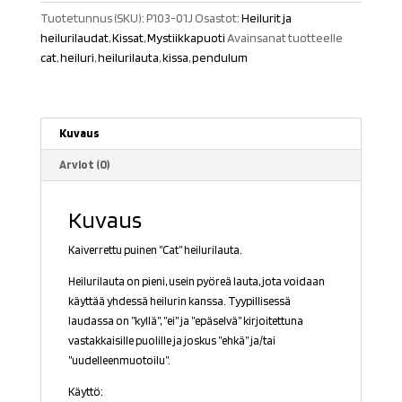
Tuotetunnus (SKU):
P103-01J
Osastot:
Heilurit ja
heilurilaudat
,
Kissat
,
Mystiikkapuoti
Avainsanat tuotteelle
cat
,
heiluri
,
heilurilauta
,
kissa
,
pendulum
Kuvaus
Arviot (0)
Kuvaus
Kaiverrettu puinen ”Cat” heilurilauta.
Heilurilauta on pieni, usein pyöreä lauta, jota voidaan
käyttää yhdessä heilurin kanssa. Tyypillisessä
laudassa on ”kyllä”, ”ei” ja ”epäselvä” kirjoitettuna
vastakkaisille puolille ja joskus ”ehkä” ja/tai
”uudelleenmuotoilu”.
Käyttö: