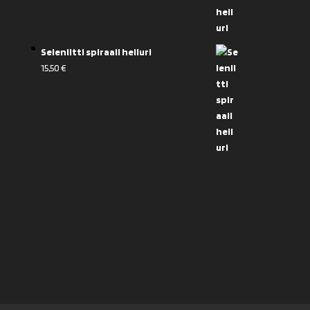
Seleniitti spiraali heiluri
15,50
€