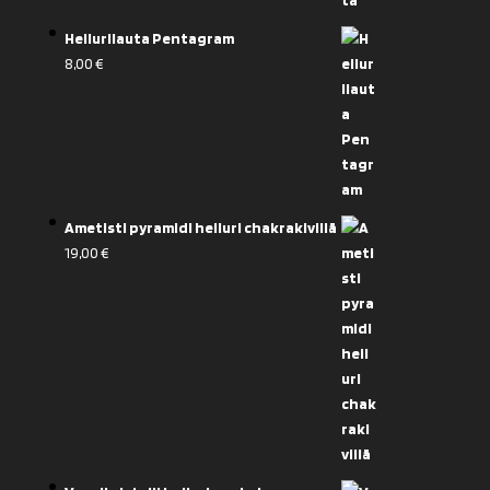
Heilurilauta Pentagram
8,00
€
Ametisti pyramidi heiluri chakrakivillä
19,00
€