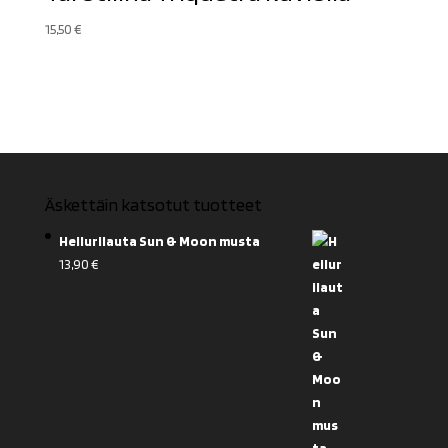
15,50
€
Äskettäin katsotut tuotteet
Heilurilauta Sun & Moon musta
13,90
€