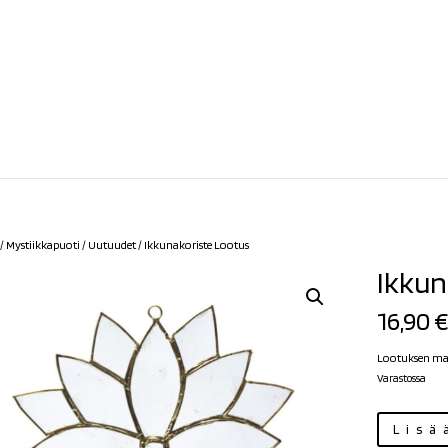
/
Mystiikkapuoti
/
Uutuudet
/ Ikkunakoriste Lootus
Ikkun
16,90
Lootuksen mall
Varastossa
Ikkunakoriste
Lisä
Lootus