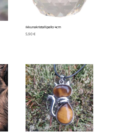
Ikkunakristallipallo 4cm
5,90
€