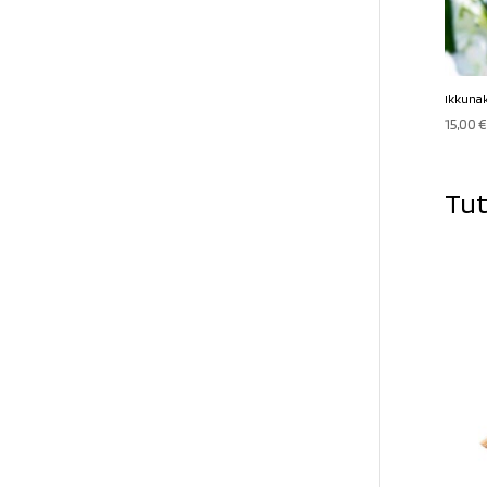
Ikkunak
15,00
€
Tut