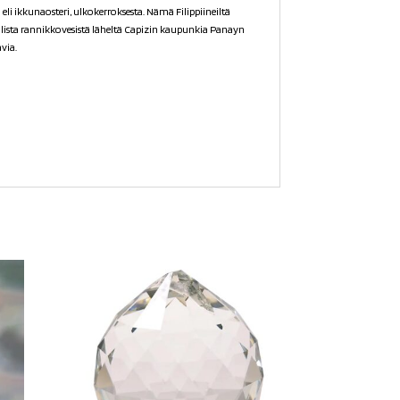
eli ikkunaosteri, ulkokerroksesta. Nämä Filippiineiltä
talista rannikkovesistä läheltä Capizin kaupunkia Panayn
via.