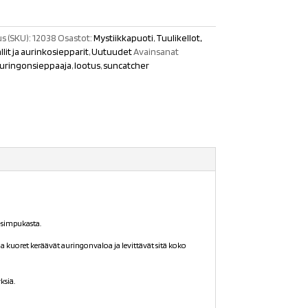
s (SKU):
12038
Osastot:
Mystiikkapuoti
,
Tuulikellot,
llit ja aurinkosiepparit
,
Uutuudet
Avainsanat
uringonsieppaaja
,
lootus
,
suncatcher
-simpukasta.
 kuoret keräävät auringonvaloa ja levittävät sitä koko
ksiä.