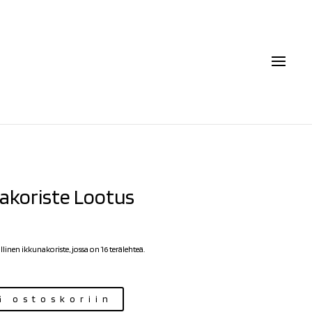
akoriste Lootus
€
inen ikkunakoriste, jossa on 16 terälehteä.
ä ostoskoriin