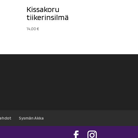
Kissakoru
tiikerinsilmä
14,00
€
sehdot
Sysmän Akka