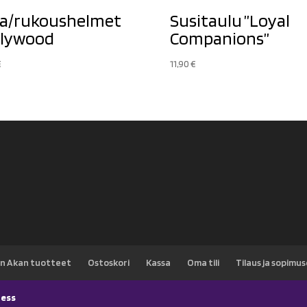
a/rukoushelmet
Susitaulu ”Loyal
lywood
Companions”
€
11,90
€
n Akan tuotteet
Ostoskori
Kassa
Oma tili
Tilaus ja sopimu
ess