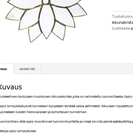
määrä
Tuotetunnu
ikkunakrista
tuotteelle
a
vaus
Arviot (0)
Kuvaus
oristeellinen lootuksen muotoinen ikkunakoriste, joka on valmistettu luonnollisesta Capiz
apiz-simpukkakuoret tunnetaan kyvystään levittää valoa pehmeästi. Ikkunaan ripustettuina
uoneeseen luoden hienovaraisen ja kohottavan tunnelman.
uomioithan, että capiz-kuoret ovat luonnontuotteita ja niissä voi olla pieniä epätäydellisyy
ietoja capiz-simpukoista: