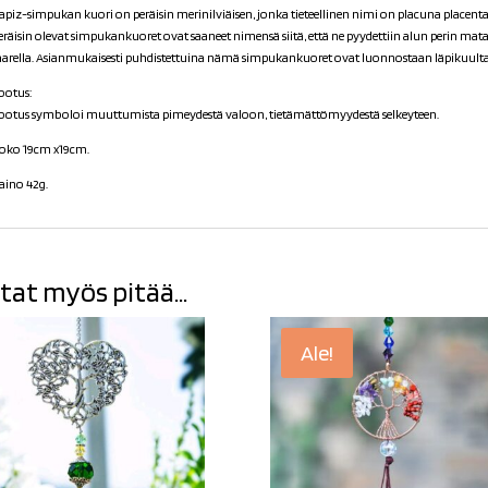
apiz-simpukan kuori on peräisin merinilviäisen, jonka tieteellinen nimi on placuna placenta 
eräisin olevat simpukankuoret ovat saaneet nimensä siitä, että ne pyydettiin alun perin ma
aarella. Asianmukaisesti puhdistettuina nämä simpukankuoret ovat luonnostaan läpikuulta
ootus:
ootus symboloi muuttumista pimeydestä valoon, tietämättömyydestä selkeyteen.
oko 19cm x19cm.
aino 42g.
tat myös pitää...
Ale!