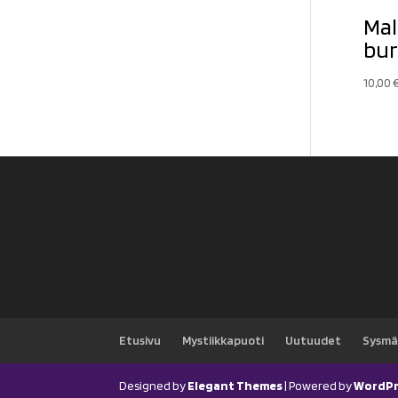
Mal
bur
10,00
Etusivu
Mystiikkapuoti
Uutuudet
Sysmä
Designed by
Elegant Themes
| Powered by
WordPr