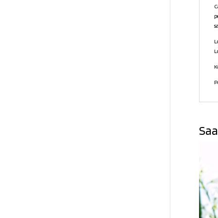
C
p
s
L
L
K
P
Saa