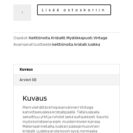
Kristallilusikka
Lisää ostoskoriin
hopeanvärinen
määrä
Osastot:
Keittiönoita
,
Kristallit
,
Mystiikkapuoti
,
Vintage
Avainsanat tuotteelle
keittiönoita
,
kristalli
,
lusikka
Kuvaus
Arviot (0)
Kuvaus
Pieni viehättävä hopeanvärinen Vintage
kahvi/teelusikka kristallipäällä. Tällä lusikalla
sekoittuu yrtit ja rohdot sekä suitsukkeet. Kaunis
myös koristeena esim. muiden kivien kanssa.
Materiaali metallia, lusikan päässä muovinen
kristalli. Lusikka ei ole kovin syvä, normaalia