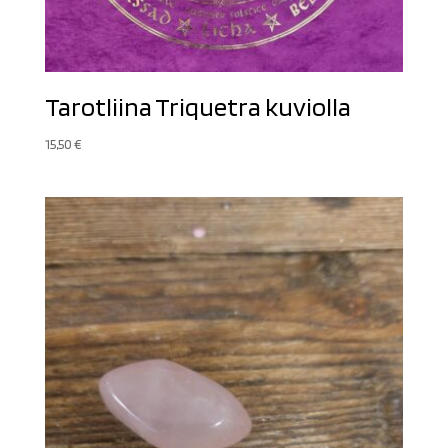
Tarotliina Triquetra kuviolla
15,50
€