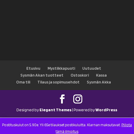
Etusivu
Mystiikkapuoti
Uutuudet
Sysmän Akan tuotteet
Ostoskori
Kassa
Oma tili
Tilaus ja sopimusehdot
Sysmän Akka
Designed by
Elegant Themes
| Powered by
WordPress
Postituskulut on 5.90e. Yli 65e tilaukset postikuluitta. Klarnan maksutavat.
Piilota
tämä ilmoitus