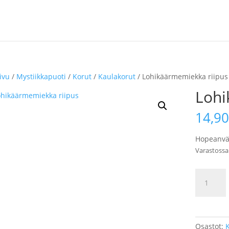
ivu
/
Mystiikkapuoti
/
Korut
/
Kaulakorut
/ Lohikäärmemiekka riipus
Lohi
14,9
Hopeanvär
Varastossa
Lohikäär
riipus
määrä
Osastot:
K