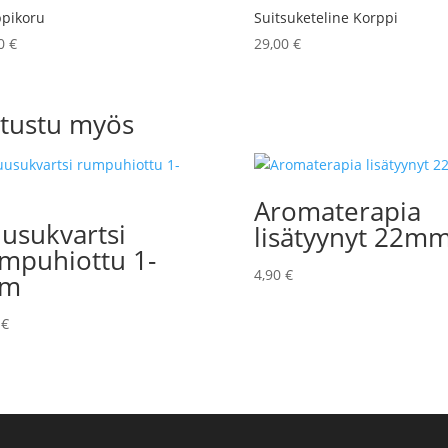
pikoru
Suitsuketeline Korppi
50
€
29,00
€
tustu myös
Aromaterapia
usukvartsi
lisätyynyt 22m
mpuhiottu 1-
4,90
€
cm
0
€