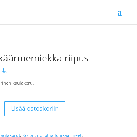
käärmemiekka riipus
0
€
inen kaulakoru.
memiekka
Lisää ostoskoriin
aulakorut
,
Korpit, pöllöt ja lohikäärmeet
,