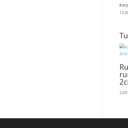
Korp
12,
Tu
Ru
ru
2
2,0