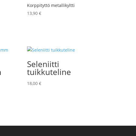
Korppityttö metallikyltti
13,90
€
Seleniitti
m
tuikkuteline
18,00
€