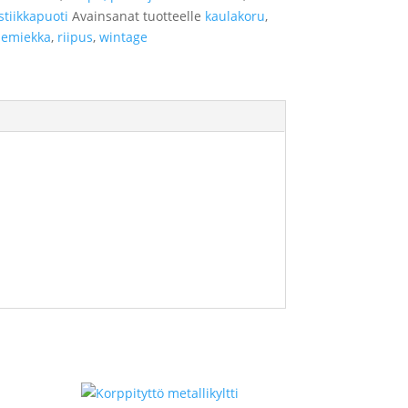
tiikkapuoti
Avainsanat tuotteelle
kaulakoru
,
memiekka
,
riipus
,
wintage