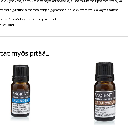
uoksulyhdyissä ja diffuusereissa täytä astia vedellä ja lisää muutama tippa eteeristä öljyä.
teeriset öljyt tulee laimentaa pohjaöljyyn ennen iholle levittämistä.
Älä käytä sisäisesti.
lkuperämaa Ydistyneet Kuningaskunnat.
oko: 10ml.
tat myös pitää...