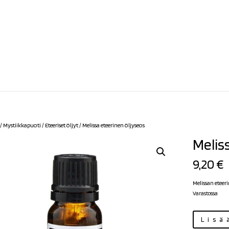
/
Mystiikkapuoti
/
Eteeriset öljyt
/ Melissa eteerinen öljyseos
Melis
9,20
€
Melissan eteeri
Varastossa
Melissa
Lisä
eteerinen