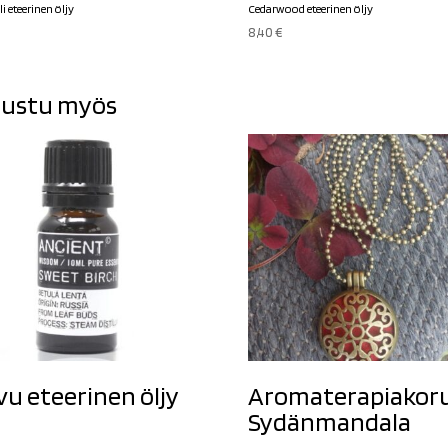
i eteerinen öljy
Cedarwood eteerinen öljy
8,40
€
ustu myös
vu eteerinen öljy
Aromaterapiakor
Sydänmandala