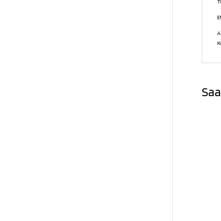
T
E
A
K
Saa