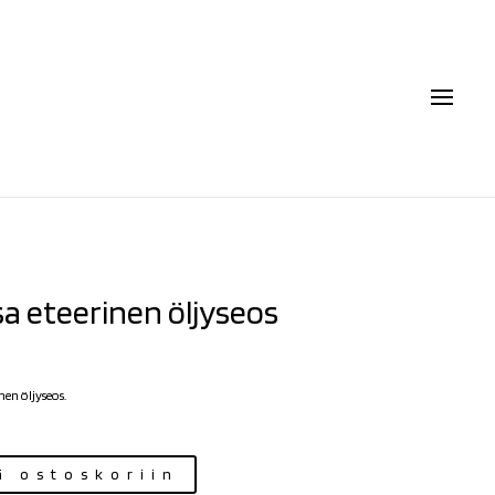
sa eteerinen öljyseos
nen öljyseos.
ä ostoskoriin