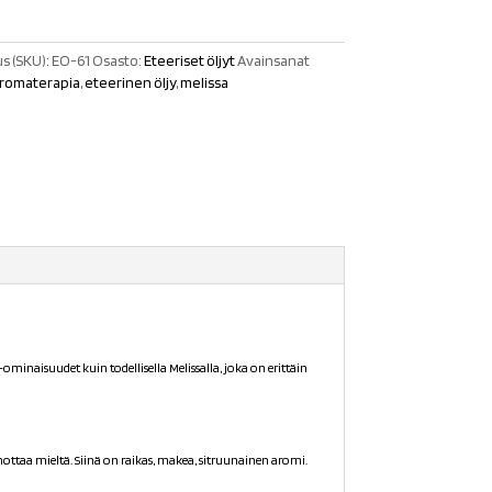
s (SKU):
EO-61
Osasto:
Eteeriset öljyt
Avainsanat
romaterapia
,
eteerinen öljy
,
melissa
 -ominaisuudet kuin todellisella Melissalla, joka on erittäin
ohottaa mieltä. Siinä on raikas, makea, sitruunainen aromi.