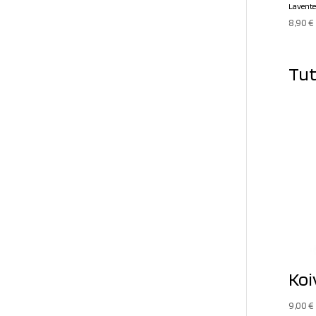
Laventel
8,90
€
Tut
Koi
9,00
€