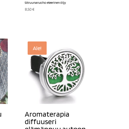
Sitruunaruoho eteerinen öljy
8,50
€
Ale!
u
Aromaterapia
diffuuseri
elämänpuu autoon