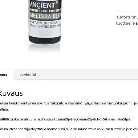
öljyseos
määrä
Tuotetunnu
tuotteelle
a
vaus
Arviot (0)
Kuvaus
elissa Blend on erityinen sekoitus fraktioituja eteerisiä öljyjä, joilla on sama tuoksuprofiili ja
llista.
isältää tuoksuja sitruunaruohosta, sitruunaöljyä, applesiiniöljyä, Ho Oil ja neilikkaöljyä.
elissa-eteerinen öljy elvyttää ja harmonisoi. Sillä on rauhoittava vaikutus tunteisiin ja se k